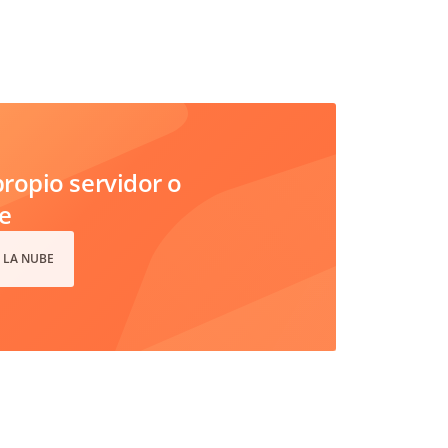
ropio servidor o
e
 LA NUBE