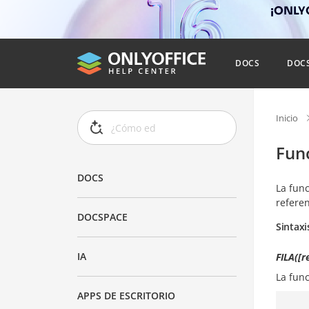
¡ONLYO
DOCS
DOC
Inicio
Fun
DOCS
La fun
referen
DOCSPACE
Sintaxi
IA
FILA([r
La fun
APPS DE ESCRITORIO