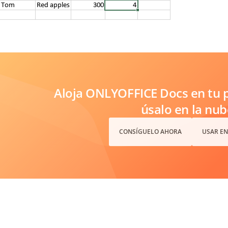
Aloja ONLYOFFICE Docs en tu p
úsalo en la nub
CONSÍGUELO AHORA
USAR EN