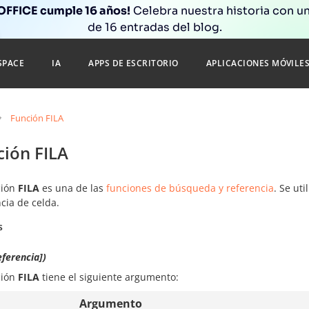
FFICE cumple 16 años!
Celebra nuestra historia con un
de 16 entradas del blog.
SPACE
IA
APPS DE ESCRITORIO
APLICACIONES MÓVILE
Función FILA
ción FILA
ción
FILA
es una de las
funciones de búsqueda y referencia
. Se ut
cia de celda.
s
eferencia])
ción
FILA
tiene el siguiente argumento:
Argumento