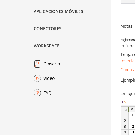
APLICACIONES MÓVILES
Notas
CONECTORES
referen
la fun
WORKSPACE
Tenga 
Inserta
Glosario
Cómo a
Vídeo
Ejempl
FAQ
La figu