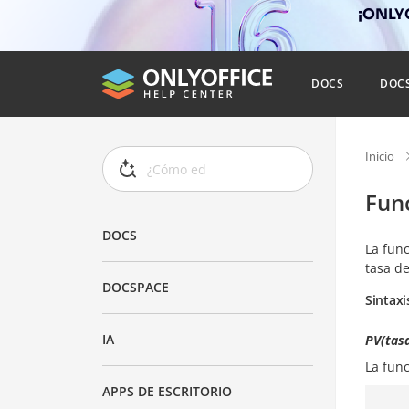
¡ONLYO
DOCS
DOC
Inicio
Fun
DOCS
La fun
tasa de
DOCSPACE
Sintaxi
IA
PV(tasa
La fun
APPS DE ESCRITORIO