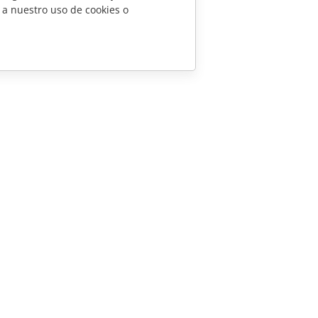
 a nuestro uso de cookies o
CONTÁCTENOS
Preguntas de ventas
sales@onlyoffice.com
Consultas de socios
partners@onlyoffice.com
Consultas de prensa
press@onlyoffice.com
Solicitar una llamada
scensio System SIA 2026. Todos los derechos reservados