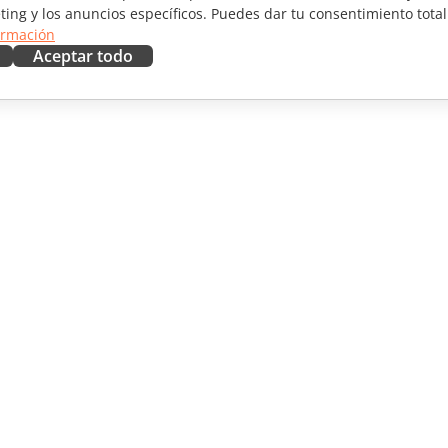
ting y los anuncios específicos. Puedes dar tu consentimiento total
ormación
Aceptar todo
RAR
OBTENER AYUDA
aboradores
Foro
ductores
Cursos de formación
uencers
Webinars
Documentos técnicos
 NOTICIAS
Formulario de contacto de
soporte
Solicitar demo
© A