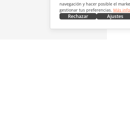
navegación y hacer posible el marke
gestionar tus preferencias.
Más inf
Rechazar
Ajustes
CONSÍGUELO AHORA
COLABO
Docs
Para col
DocSpace
Para tra
Workspace
Para infl
Conectores
Vacantes
Aplicaciones de escritorio
RECIBIR
Aplicaciones móviles
Blog
ONLYOFFICE.COM