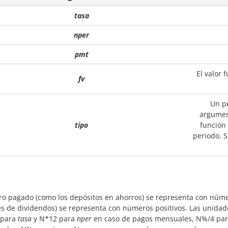
tasa
nper
pmt
El valor 
fv
Un p
argument
tipo
función 
periodo. S
ero pagado (como los depósitos en ahorros) se representa con númer
s de dividendos) se representa con números positivos. Las unida
 para
tasa
y N*12 para
nper
en caso de pagos mensuales, N%/4 pa