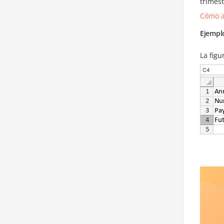
trimes
Cómo a
Ejempl
La figu