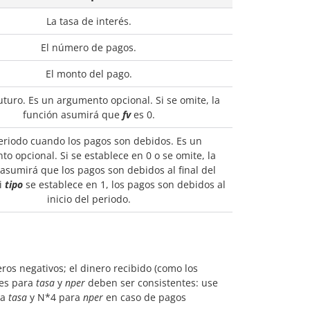
La tasa de interés.
El número de pagos.
El monto del pago.
futuro. Es un argumento opcional. Si se omite, la
función asumirá que
fv
es 0.
eriodo cuando los pagos son debidos. Es un
o opcional. Si se establece en 0 o se omite, la
asumirá que los pagos son debidos al final del
i
tipo
se establece en 1, los pagos son debidos al
inicio del periodo.
os negativos; el dinero recibido (como los
des para
tasa
y
nper
deben ser consistentes: use
ra
tasa
y N*4 para
nper
en caso de pagos