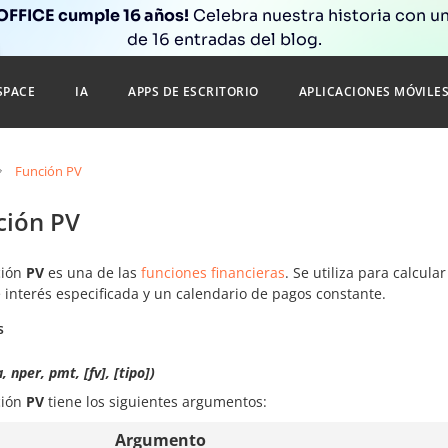
FFICE cumple 16 años!
Celebra nuestra historia con un
de 16 entradas del blog.
SPACE
IA
APPS DE ESCRITORIO
APLICACIONES MÓVILE
Función PV
ción PV
ción
PV
es una de las
funciones financieras
. Se utiliza para calcul
 interés especificada y un calendario de pagos constante.
s
, nper, pmt, [fv], [tipo])
ción
PV
tiene los siguientes argumentos:
Argumento