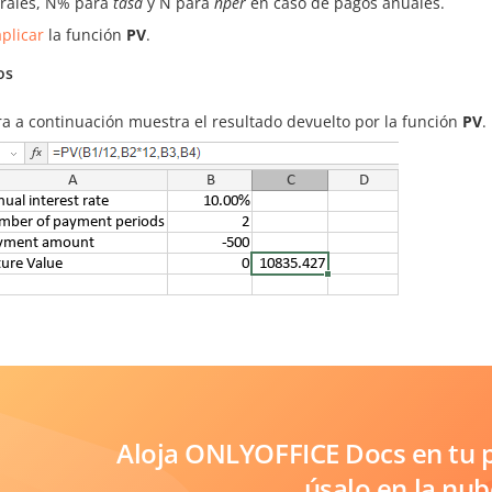
trales, N% para
tasa
y N para
nper
en caso de pagos anuales.
plicar
la función
PV
.
os
ra a continuación muestra el resultado devuelto por la función
PV
.
Aloja ONLYOFFICE Docs en tu p
úsalo en la nub