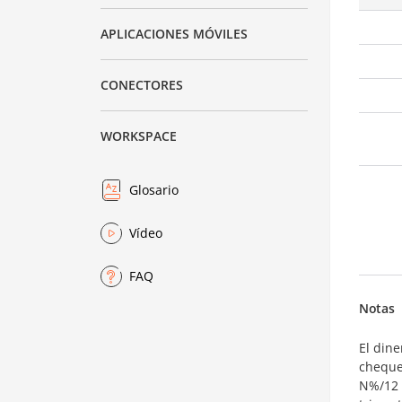
APLICACIONES MÓVILES
CONECTORES
WORKSPACE
Glosario
Vídeo
FAQ
Notas
El din
cheque
N%/12