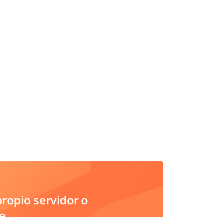
ropio servidor o
e