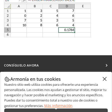
CONSÍGUELO AHORA
Docs
COLABORAR
Armonía en tus cookies
DocSpace
Nuestro sitio web utiliza cookies para ofrecerte una experiencia
Para colaboradores
RECIBIR NOTICIAS
personalizada. Las cookies nos ayudan a gestionar el sitio, mejorar tu
Workspace
Para traductores
navegación y hacer posible el marketing y los anuncios específicos.
Blog
Conectores
Puedes dar tu consentimiento total a nuestro uso de cookies o
OBTENER AYUDA
Para influencers
Más información
gestionar tus preferencias.
Aplicaciones de escritorio
Foro
Vacantes