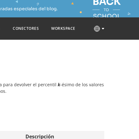
radas especiales del blog.
S
CONECTORES
WORKSPACE
iza para devolver el percentil
k
-ésimo de los valores
os.
Descripción