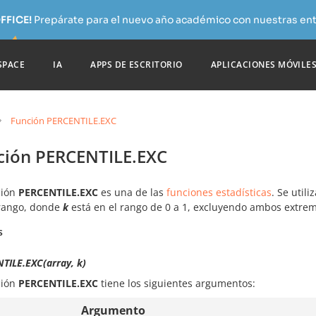
FFICE!
Prepárate para el nuevo año académico con nuestras ent
SPACE
IA
APPS DE ESCRITORIO
APLICACIONES MÓVILE
Función PERCENTILE.EXC
ción PERCENTILE.EXC
ción
PERCENTILE.EXC
es una de las
funciones estadísticas
. Se util
rango, donde
k
está en el rango de 0 a 1, excluyendo ambos extrem
s
TILE.EXC(array, k)
ción
PERCENTILE.EXC
tiene los siguientes argumentos:
Argumento