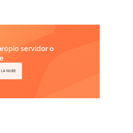
ropio servidor o
e
 LA NUBE