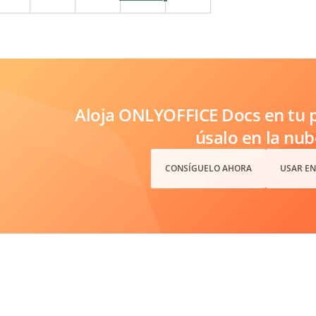
Aloja ONLYOFFICE Docs en tu p
úsalo en la nub
CONSÍGUELO AHORA
USAR EN