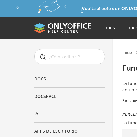
¡Vuelta al cole con ONLYO
DOCS
DOC
Inicio
Fun
DOCS
La fun
en un 
DOCSPACE
Sintaxi
IA
PERCEN
La fun
APPS DE ESCRITORIO