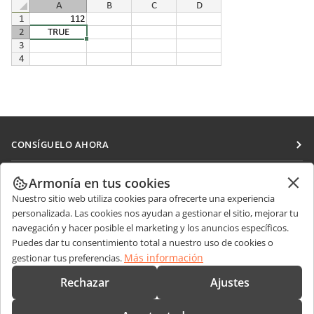
CONSÍGUELO AHORA
Docs
COLABORAR
Armonía en tus cookies
DocSpace
Nuestro sitio web utiliza cookies para ofrecerte una experiencia
Para colaboradores
RECIBIR NOTICIAS
personalizada. Las cookies nos ayudan a gestionar el sitio, mejorar tu
Workspace
Para traductores
navegación y hacer posible el marketing y los anuncios específicos.
Blog
Conectores
Puedes dar tu consentimiento total a nuestro uso de cookies o
OBTENER AYUDA
Para influencers
Más información
gestionar tus preferencias.
Aplicaciones de escritorio
Foro
Vacantes
CONTÁCTENOS
Rechazar
Ajustes
Aplicaciones móviles
Cursos de formación
Preguntas de ventas
sales@onlyoffice.com