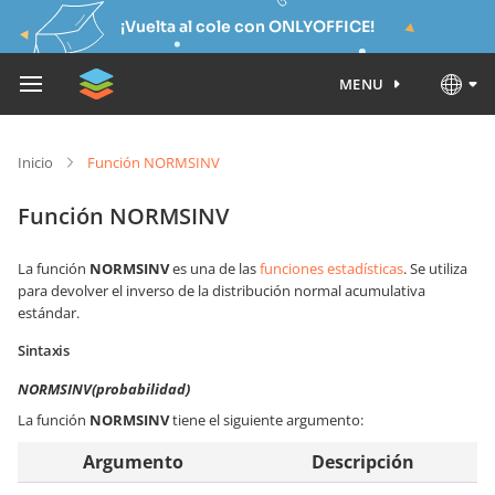
¡Vuelta al cole con ONLYOFFICE!
MENU
Inicio
Función NORMSINV
Función NORMSINV
La función
NORMSINV
es una de las
funciones estadísticas
. Se utiliza
para devolver el inverso de la distribución normal acumulativa
estándar.
Sintaxis
NORMSINV(probabilidad)
La función
NORMSINV
tiene el siguiente argumento:
Argumento
Descripción