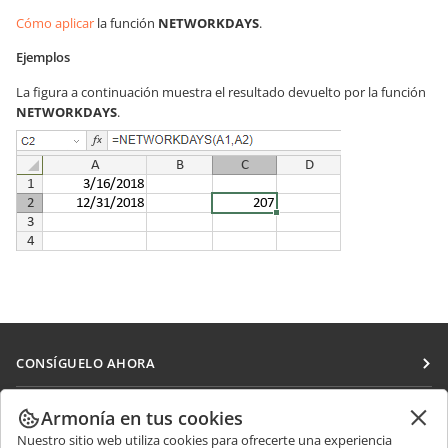
Cómo aplicar
la función
NETWORKDAYS
.
Ejemplos
La figura a continuación muestra el resultado devuelto por la función
NETWORKDAYS
.
CONSÍGUELO AHORA
Docs
COLABORAR
Armonía en tus cookies
DocSpace
Nuestro sitio web utiliza cookies para ofrecerte una experiencia
Para colaboradores