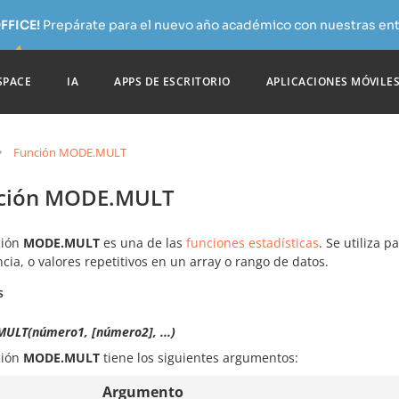
FFICE!
Prepárate para el nuevo año académico con nuestras ent
SPACE
IA
APPS DE ESCRITORIO
APLICACIONES MÓVILE
Función MODE.MULT
ción MODE.MULT
ción
MODE.MULT
es una de las
funciones estadísticas
. Se utiliza 
cia, o valores repetitivos en un array o rango de datos.
s
ULT(número1, [número2], ...)
ción
MODE.MULT
tiene los siguientes argumentos:
Argumento