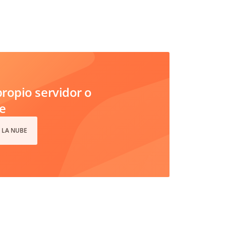
ropio servidor o
e
 LA NUBE