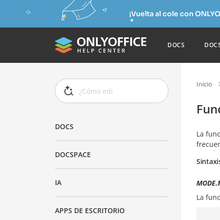
¡Vuelta al cole con ONLYO
DOCS
DOC
Inicio
Fun
DOCS
La fun
frecuen
DOCSPACE
Sintaxi
IA
MODE.M
La fun
APPS DE ESCRITORIO