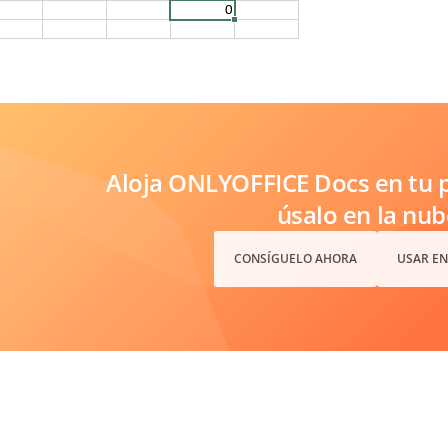
Aloja ONLYOFFICE Docs en tu p
úsalo en la nub
CONSÍGUELO AHORA
USAR EN