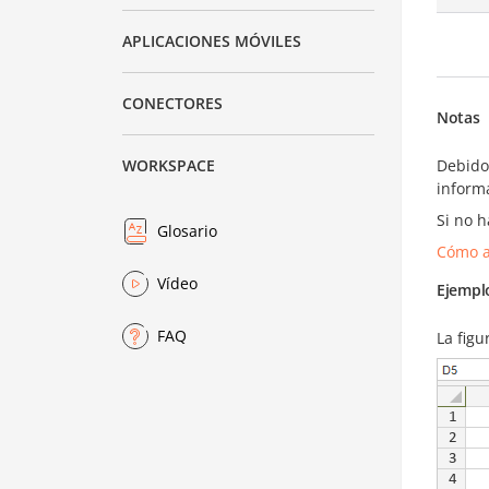
APLICACIONES MÓVILES
CONECTORES
Notas
Debido
WORKSPACE
informa
Si no h
Glosario
Cómo a
Vídeo
Ejempl
FAQ
La figu