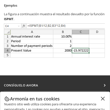
Ejemplos
La figura a continuación muestra el resultado devuelto por la función
ISPMT
.
CONSÍGUELO AHORA
Docs
COLABORAR
Armonía en tus cookies
DocSpace
Nuestro sitio web utiliza cookies para ofrecerte una experiencia
Para colaboradores
RECIBIR NOTICIAS
personalizada. Las cookies nos ayudan a gestionar el sitio, mejorar tu
Workspace