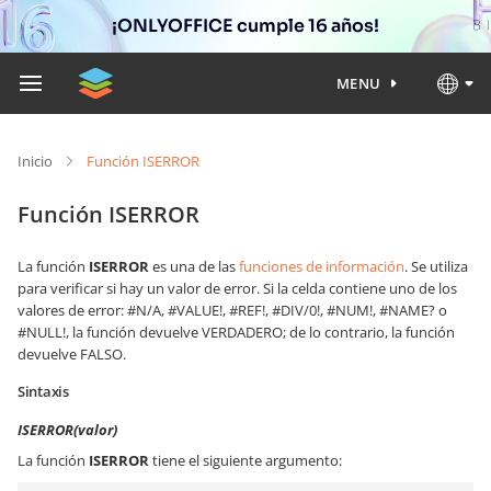
¡ONLYOFFICE cumple 16 años!
MENU
Inicio
Función ISERROR
Función ISERROR
La función
ISERROR
es una de las
funciones de información
. Se utiliza
para verificar si hay un valor de error. Si la celda contiene uno de los
valores de error: #N/A, #VALUE!, #REF!, #DIV/0!, #NUM!, #NAME? o
#NULL!, la función devuelve VERDADERO; de lo contrario, la función
devuelve FALSO.
Sintaxis
ISERROR(valor)
La función
ISERROR
tiene el siguiente argumento: