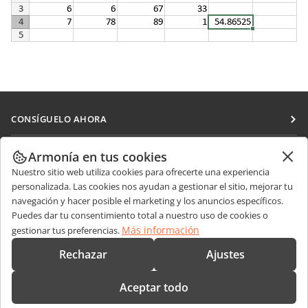
CONSÍGUELO AHORA
Docs
COLABORAR
Armonía en tus cookies
DocSpace
Nuestro sitio web utiliza cookies para ofrecerte una experiencia
Para colaboradores
RECIBIR NOTICIAS
personalizada. Las cookies nos ayudan a gestionar el sitio, mejorar tu
Workspace
Para traductores
navegación y hacer posible el marketing y los anuncios específicos.
Blog
Conectores
Puedes dar tu consentimiento total a nuestro uso de cookies o
OBTENER AYUDA
Para influencers
Más información
gestionar tus preferencias.
Aplicaciones de escritorio
Foro
Vacantes
CONTÁCTENOS
Rechazar
Ajustes
Aplicaciones móviles
Cursos de formación
Preguntas de ventas
sales@onlyoffice.com
onlyoffice.com
Aceptar todo
Webinars
Consultas de socios
partners@onlyoffice.com
© Ascensio System SIA 2026. Todos los derechos reservados