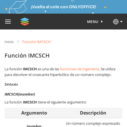
¡Vuelta al cole con ONLYOFFICE!
MENU
Inicio
Función IMCSCH
Función IMCSCH
La función
IMCSCH
es una de las
funciones de ingeniería
. Se utiliza
para devolver el cosecante hiperbólico de un número complejo.
Sintaxis
IMCSCH(inumber)
La función
IMCSCH
tiene el siguiente argumento:
Argumento
Descripción
Un número complejo expresado
inumber