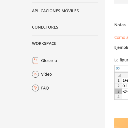
APLICACIONES MÓVILES
Notas
CONECTORES
Cómo a
WORKSPACE
Ejempl
La figu
Glosario
Vídeo
FAQ