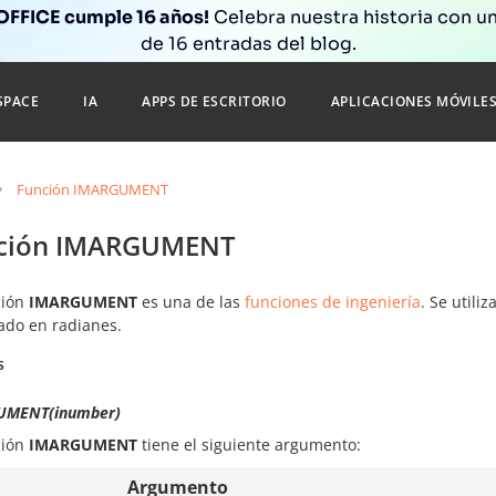
FFICE cumple 16 años!
Celebra nuestra historia con un
de 16 entradas del blog.
SPACE
IA
APPS DE ESCRITORIO
APLICACIONES MÓVILE
Función IMARGUMENT
ción IMARGUMENT
ción
IMARGUMENT
es una de las
funciones de ingeniería
. Se utili
ado en radianes.
s
UMENT(inumber)
ción
IMARGUMENT
tiene el siguiente argumento:
Argumento