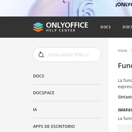
¡ONLYO
DOCS
DOC
Inicio
Fun
DOCS
La fun
expres
DOCSPACE
Sintaxi
IA
IMARG
La fun
APPS DE ESCRITORIO