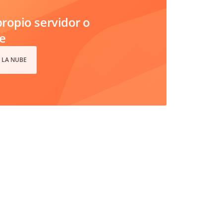
ropio servidor o
e
 LA NUBE