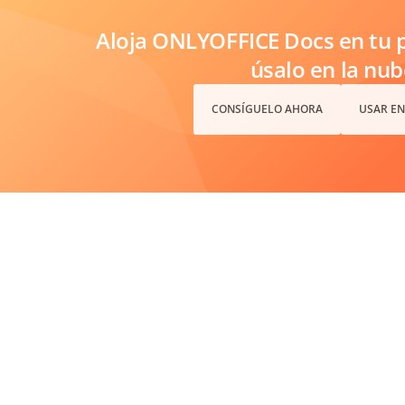
Aloja ONLYOFFICE Docs en tu p
úsalo en la nub
CONSÍGUELO AHORA
USAR EN