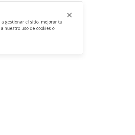
a gestionar el sitio, mejorar tu
 a nuestro uso de cookies o
CONTÁCTENOS
Preguntas de ventas
sales@onlyoffice.com
Consultas de socios
partners@onlyoffice.com
Consultas de prensa
press@onlyoffice.com
Solicitar una llamada