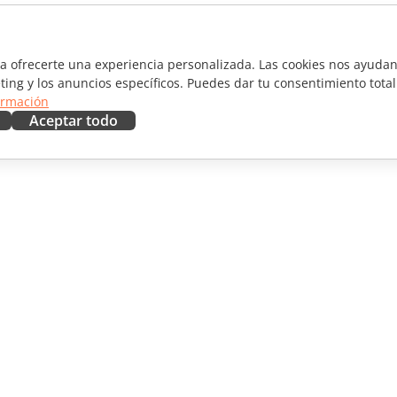
ra ofrecerte una experiencia personalizada. Las cookies nos ayudan 
ting y los anuncios específicos. Puedes dar tu consentimiento total
ormación
Aceptar todo
RAR
OBTENER AYUDA
aboradores
Foro
ductores
Cursos de formación
uencers
Webinars
Documentos técnicos
 NOTICIAS
Formulario de contacto de
soporte
Solicitar demo