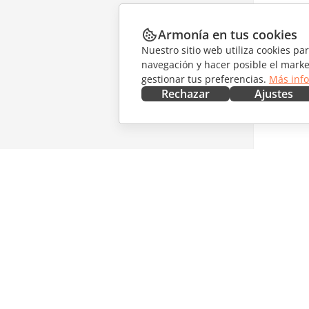
Armonía en tus cookies
Nuestro sitio web utiliza cookies pa
navegación y hacer posible el marke
gestionar tus preferencias.
Más inf
Rechazar
Ajustes
CONSÍGUELO AHORA
COLABO
Docs
Para col
DocSpace
Para tra
Workspace
Para infl
Conectores
Vacantes
Aplicaciones de escritorio
RECIBIR
Aplicaciones móviles
Blog