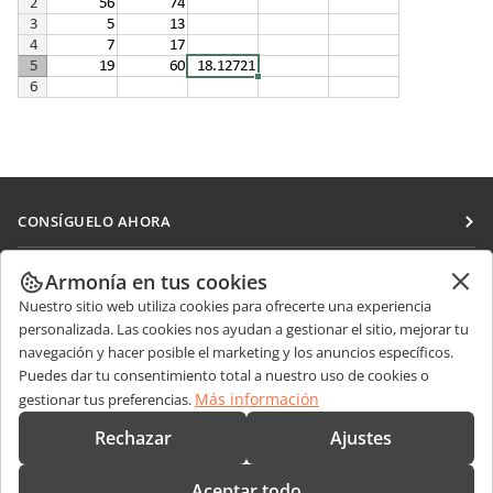
CONSÍGUELO AHORA
Docs
COLABORAR
Armonía en tus cookies
DocSpace
Nuestro sitio web utiliza cookies para ofrecerte una experiencia
Para colaboradores
RECIBIR NOTICIAS
personalizada. Las cookies nos ayudan a gestionar el sitio, mejorar tu
Workspace
Para traductores
navegación y hacer posible el marketing y los anuncios específicos.
Blog
Conectores
Puedes dar tu consentimiento total a nuestro uso de cookies o
OBTENER AYUDA
Para influencers
Más información
gestionar tus preferencias.
Aplicaciones de escritorio
Foro
Vacantes
CONTÁCTENOS
Rechazar
Ajustes
Aplicaciones móviles
Cursos de formación
Preguntas de ventas
sales@onlyoffice.com
onlyoffice.com
Aceptar todo
Webinars