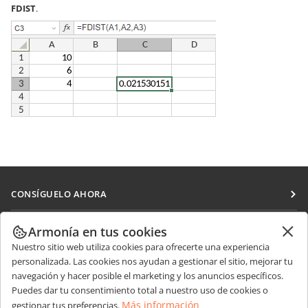
FDIST
.
CONSÍGUELO AHORA
Docs
COLABORAR
Armonía en tus cookies
DocSpace
Nuestro sitio web utiliza cookies para ofrecerte una experiencia
Para colaboradores
RECIBIR NOTICIAS
personalizada. Las cookies nos ayudan a gestionar el sitio, mejorar tu
Workspace
Para traductores
navegación y hacer posible el marketing y los anuncios específicos.
Blog
Conectores
Puedes dar tu consentimiento total a nuestro uso de cookies o
OBTENER AYUDA
Para influencers
Más información
gestionar tus preferencias.