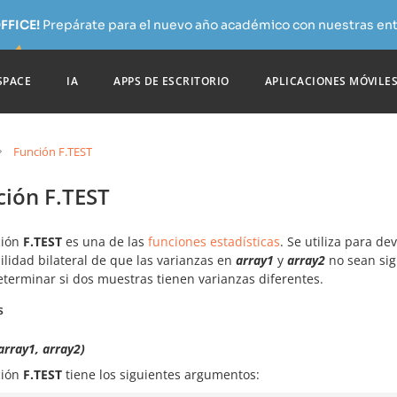
FFICE!
Prepárate para el nuevo año académico con nuestras ent
SPACE
IA
APPS DE ESCRITORIO
APLICACIONES MÓVILE
Función F.TEST
ción F.TEST
ción
F.TEST
es una de las
funciones estadísticas
. Se utiliza para de
lidad bilateral de que las varianzas en
array1
y
array2
no sean sign
eterminar si dos muestras tienen varianzas diferentes.
s
array1, array2)
ción
F.TEST
tiene los siguientes argumentos: