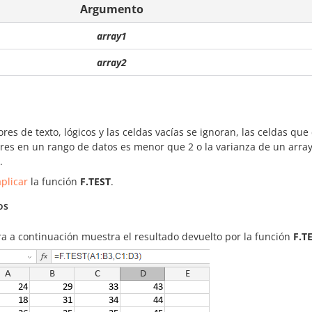
Argumento
array1
array2
ores de texto, lógicos y las celdas vacías se ignoran, las celdas qu
res en un rango de datos es menor que 2 o la varianza de un array 
.
plicar
la función
F.TEST
.
os
ra a continuación muestra el resultado devuelto por la función
F.T