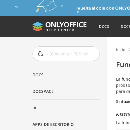
¡Vuelta al cole con ONLYO
DOCS
DOC
Inicio
Fun
DOCS
La fun
probabi
para d
DOCSPACE
Sintaxi
IA
F.TEST(
La fun
APPS DE ESCRITORIO