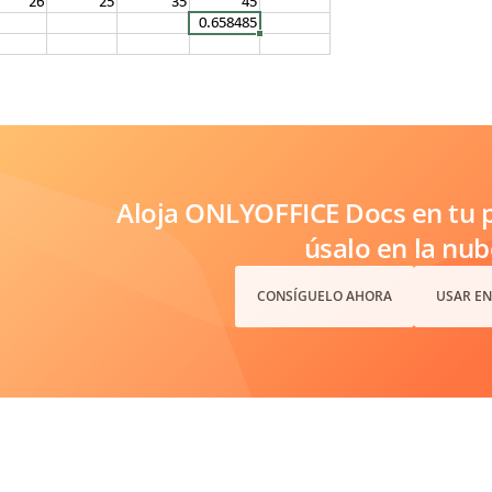
Aloja ONLYOFFICE Docs en tu p
úsalo en la nub
CONSÍGUELO AHORA
USAR EN