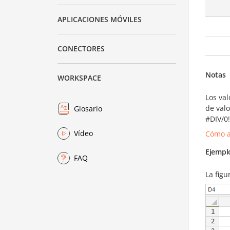
APLICACIONES MÓVILES
CONECTORES
Notas
WORKSPACE
Los val
de valo
Glosario
#DIV/0!
Vídeo
Cómo a
Ejempl
FAQ
La figu