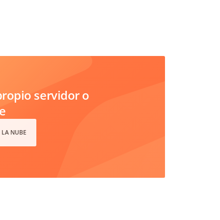
ropio servidor o
e
 LA NUBE