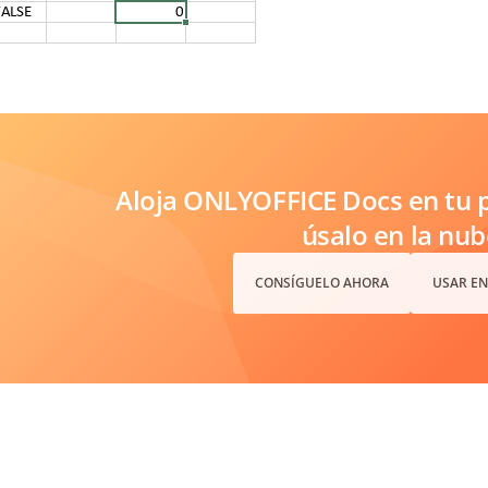
Aloja ONLYOFFICE Docs en tu p
úsalo en la nub
CONSÍGUELO AHORA
USAR EN