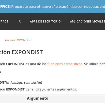
FFICE!
Prepárate para el nuevo año académico con nuestras ent
SPACE
IA
APPS DE ESCRITORIO
APLICACIONES MÓVILE
Función EXPONDIST
ción EXPONDIST
ción
EXPONDIST
es una de las
funciones estadísticas
. Se utiliza pa
s
IST(x, lambda, cumulative)
ción
EXPONDIST
tiene los siguientes argumentos:
Argumento