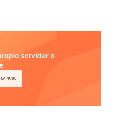
ropio servidor o
e
 LA NUBE