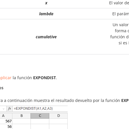
x
El valor d
lambda
El parám
Un valor
forma d
cumulative
función d
si es
plicar
la función
EXPONDIST
.
os
ra a continuación muestra el resultado devuelto por la función
EXP