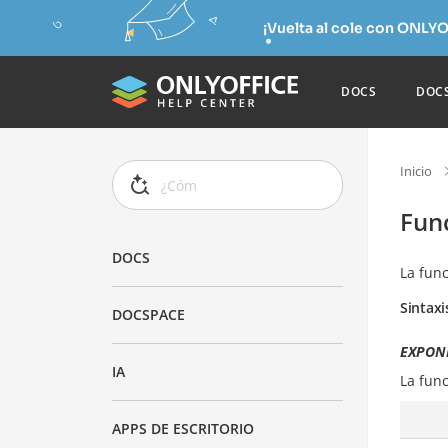
¡Vuelta al cole con ONLYO
DOCS
DOC
Inicio
Fun
DOCS
La fun
Sintaxi
DOCSPACE
EXPOND
IA
La fun
APPS DE ESCRITORIO