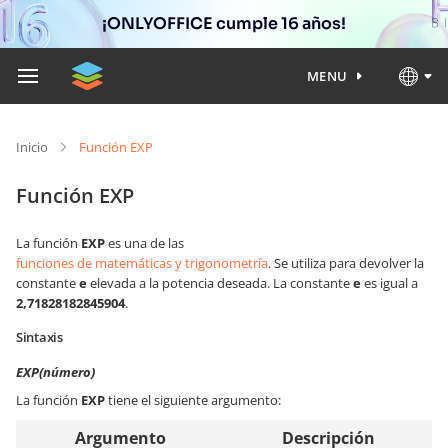
¡ONLYOFFICE cumple 16 años!
MENU
Inicio
Función EXP
Función EXP
La función
EXP
es una de las
funciones de matemáticas y trigonometría
. Se utiliza para devolver la
constante
e
elevada a la potencia deseada. La constante
e
es igual a
2,71828182845904
.
Sintaxis
EXP(número)
La función
EXP
tiene el siguiente argumento:
Argumento
Descripción