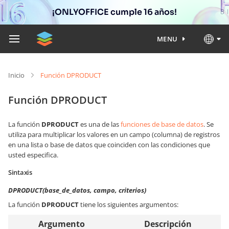
¡ONLYOFFICE cumple 16 años!
MENU
Inicio
Función DPRODUCT
Función DPRODUCT
La función
DPRODUCT
es una de las
funciones de base de datos
. Se
utiliza para multiplicar los valores en un campo (columna) de registros
en una lista o base de datos que coinciden con las condiciones que
usted especifica.
Sintaxis
DPRODUCT(base_de_datos, campo, criterios)
La función
DPRODUCT
tiene los siguientes argumentos:
Argumento
Descripción