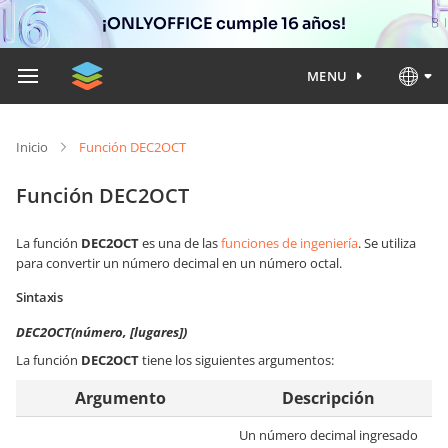
¡ONLYOFFICE cumple 16 años!
MENU
Inicio
Función DEC2OCT
Función DEC2OCT
La función
DEC2OCT
es una de las
funciones de ingeniería
. Se utiliza
para convertir un número decimal en un número octal.
Sintaxis
DEC2OCT(número, [lugares])
La función
DEC2OCT
tiene los siguientes argumentos:
Argumento
Descripción
Un número decimal ingresado