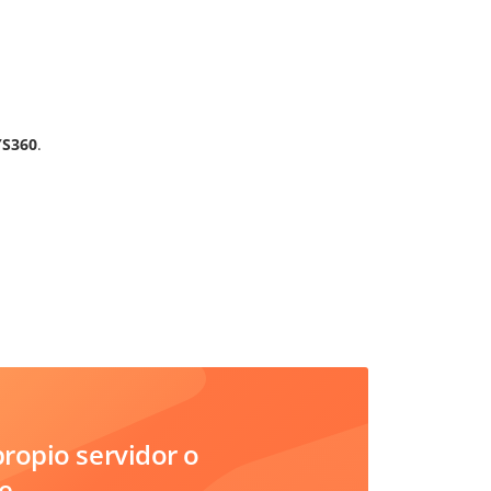
S360
.
ropio servidor o
e