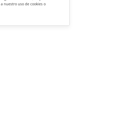
 a nuestro uso de cookies o
CONTÁCTENOS
Preguntas de ventas
sales@onlyoffice.com
Consultas de socios
partners@onlyoffice.com
Consultas de prensa
press@onlyoffice.com
Solicitar una llamada
scensio System SIA 2026. Todos los derechos reservados