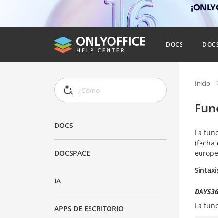
¡ONLYO
DOCS
DOC
Inicio
Fun
DOCS
La fun
(fecha
europe
DOCSPACE
Sintaxi
IA
DAYS36
La fun
APPS DE ESCRITORIO