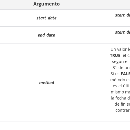
Argumento
start_d
start_date
start_d
end_date
Un valor 
TRUE
, el 
según el 
31 de un
Si es
FAL
método est
method
es el úl
mismo mes
la fecha d
de fin s
contrar