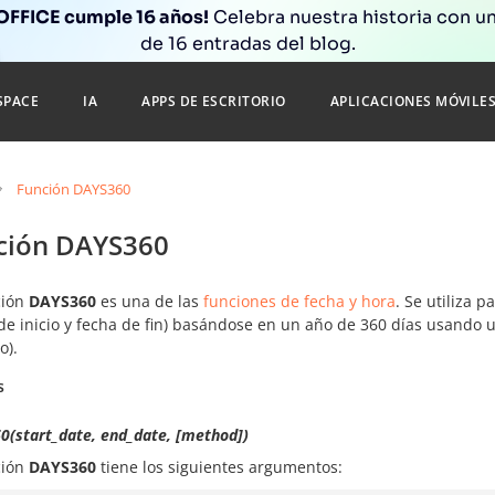
FFICE cumple 16 años!
Celebra nuestra historia con un
de 16 entradas del blog.
SPACE
IA
APPS DE ESCRITORIO
APLICACIONES MÓVILE
Función DAYS360
ción DAYS360
ción
DAYS360
es una de las
funciones de fecha y hora
. Se utiliza 
 de inicio y fecha de fin) basándose en un año de 360 días usando
o).
s
0(start_date, end_date, [method])
ción
DAYS360
tiene los siguientes argumentos: