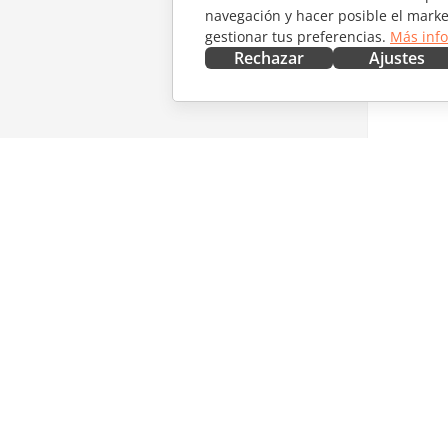
navegación y hacer posible el marke
gestionar tus preferencias.
Más inf
Rechazar
Ajustes
CONSÍGUELO AHORA
COLABO
Docs
Para col
DocSpace
Para tra
Workspace
Para infl
Conectores
Vacantes
Aplicaciones de escritorio
RECIBIR
Aplicaciones móviles
Blog
ONLYOFFICE.COM