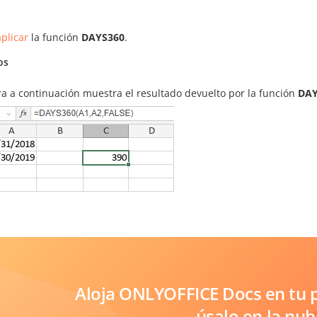
plicar
la función
DAYS360
.
os
ra a continuación muestra el resultado devuelto por la función
DAY
Aloja ONLYOFFICE Docs en tu p
úsalo en la nub