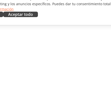
ting y los anuncios específicos. Puedes dar tu consentimiento total
ormación
Aceptar todo
RAR
OBTENER AYUDA
aboradores
Foro
ductores
Cursos de formación
uencers
Webinars
Documentos técnicos
 NOTICIAS
Formulario de contacto de
soporte
Solicitar demo
© A