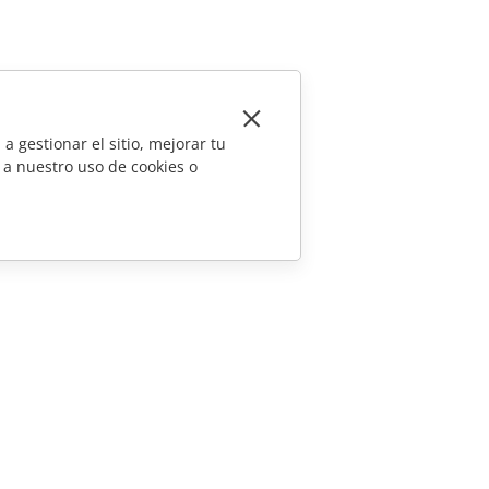
a gestionar el sitio, mejorar tu
 a nuestro uso de cookies o
CONTÁCTENOS
Preguntas de ventas
sales@onlyoffice.com
Consultas de socios
partners@onlyoffice.com
Consultas de prensa
press@onlyoffice.com
Solicitar una llamada