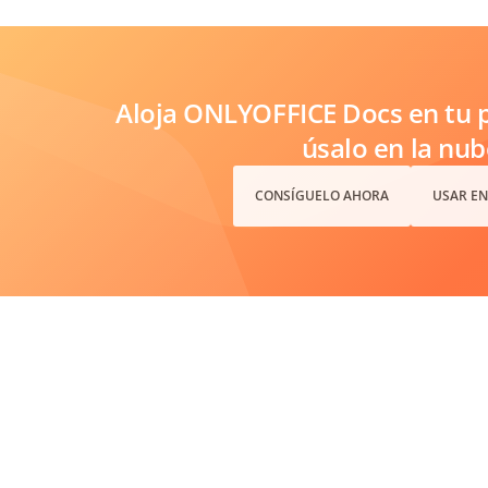
Aloja ONLYOFFICE Docs en tu p
úsalo en la nub
CONSÍGUELO AHORA
USAR EN