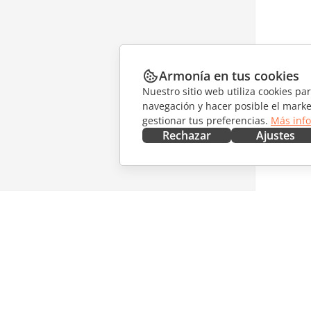
Armonía en tus cookies
Nuestro sitio web utiliza cookies pa
navegación y hacer posible el marke
gestionar tus preferencias.
Más inf
Rechazar
Ajustes
CONSÍGUELO AHORA
COLABO
Docs
Para col
DocSpace
Para tra
Workspace
Para infl
Conectores
Vacantes