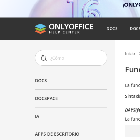
¡ONLYO
DOCS
DOC
Inicio
Fun
DOCS
La fun
Sintaxi
DOCSPACE
DAYS(fe
IA
La fun
APPS DE ESCRITORIO