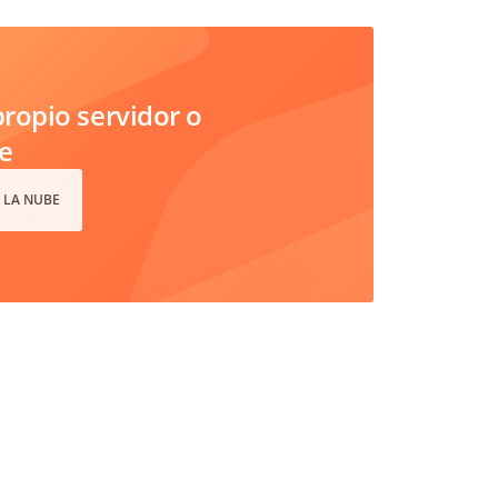
ropio servidor o
e
 LA NUBE