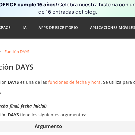
FFICE cumple 16 años!
Celebra nuestra historia con un
de 16 entradas del blog.
SPACE
IA
APPS DE ESCRITORIO
APLICACIONES MÓVILE
Función DAYS
ción DAYS
ción
DAYS
es una de las
funciones de fecha y hora
. Se utiliza para
s
cha_final, fecha_inicial)
ción
DAYS
tiene los siguientes argumentos:
Argumento