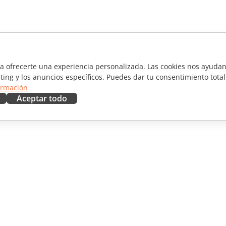
ra ofrecerte una experiencia personalizada. Las cookies nos ayudan 
ting y los anuncios específicos. Puedes dar tu consentimiento total
ormación
Aceptar todo
RAR
OBTENER AYUDA
aboradores
Foro
ductores
Cursos de formación
uencers
Webinars
Documentos técnicos