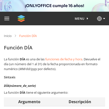
¡ONLYOFFICE cumple 16 años!
MENU
Inicio
Función DÍA
Función DÍA
La función
DÍA
es una de las
funciones de fecha y hora
. Devuelve el
día (un número del 1 al 31) de la fecha proporcionada en formato
numérico (
MM/dd/yyyy
por defecto).
Sintaxis
DÍA(número_de_serie)
La función
DÍA
tiene el siguiente argumento:
Argumento
Descripción