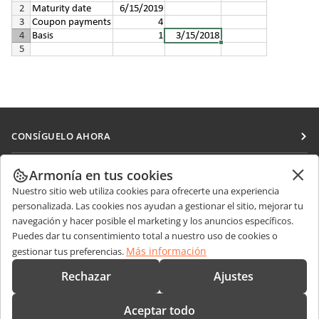
CONSÍGUELO AHORA
Docs
COLABORAR
Armonía en tus cookies
DocSpace
Nuestro sitio web utiliza cookies para ofrecerte una experiencia
Para colaboradores
RECIBIR NOTICIAS
personalizada. Las cookies nos ayudan a gestionar el sitio, mejorar tu
Workspace
Para traductores
navegación y hacer posible el marketing y los anuncios específicos.
Blog
Conectores
Puedes dar tu consentimiento total a nuestro uso de cookies o
OBTENER AYUDA
Para influencers
Más información
gestionar tus preferencias.
Aplicaciones de escritorio
Foro
Vacantes
CONTÁCTENOS
Rechazar
Ajustes
Aplicaciones móviles
Cursos de formación
Preguntas de ventas
sales@onlyoffice.com
onlyoffice.com
Aceptar todo
Webinars