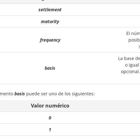
settlement
maturity
El núm
frequency
posib
La base de
o igual
basis
opcional.
umento
basis
puede ser uno de los siguientes:
Valor numérico
0
1