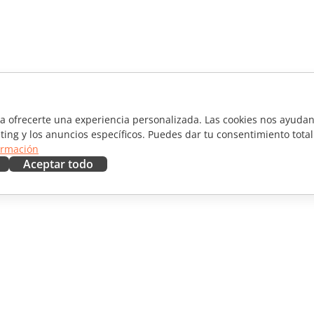
ra ofrecerte una experiencia personalizada. Las cookies nos ayudan 
ting y los anuncios específicos. Puedes dar tu consentimiento total
ormación
Aceptar todo
RAR
OBTENER AYUDA
aboradores
Foro
ductores
Cursos de formación