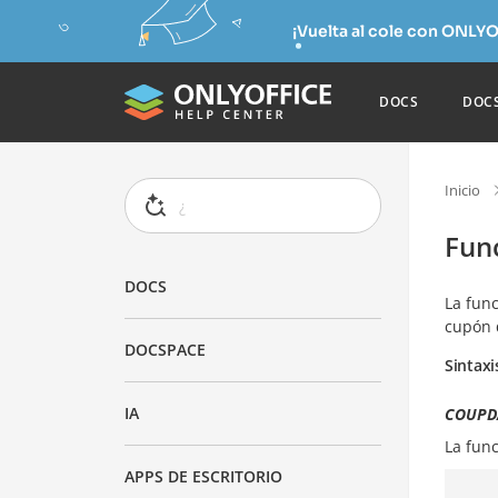
¡Vuelta al cole con ONLYO
DOCS
DOC
Inicio
Fun
DOCS
La fun
cupón 
DOCSPACE
Sintaxi
IA
COUPDA
La fun
APPS DE ESCRITORIO