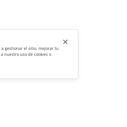
a gestionar el sitio, mejorar tu
 a nuestro uso de cookies o
CONTÁCTENOS
Preguntas de ventas
sales@onlyoffice.com
Consultas de socios
partners@onlyoffice.com