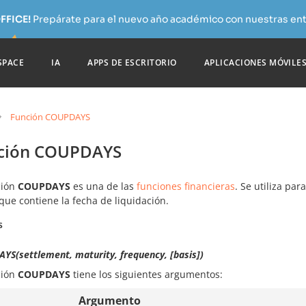
FFICE!
Prepárate para el nuevo año académico con nuestras ent
SPACE
IA
APPS DE ESCRITORIO
APLICACIONES MÓVILE
Función COUPDAYS
ción COUPDAYS
ción
COUPDAYS
es una de las
funciones financieras
. Se utiliza pa
que contiene la fecha de liquidación.
s
YS(settlement, maturity, frequency, [basis])
ción
COUPDAYS
tiene los siguientes argumentos:
Argumento