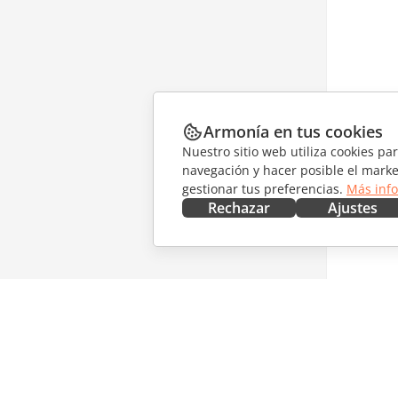
Armonía en tus cookies
Nuestro sitio web utiliza cookies pa
navegación y hacer posible el marke
gestionar tus preferencias.
Más inf
Rechazar
Ajustes
CONSÍGUELO AHORA
COLABO
Docs
Para col
DocSpace
Para tra