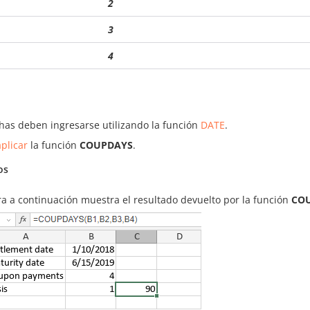
2
3
4
chas deben ingresarse utilizando la función
DATE
.
plicar
la función
COUPDAYS
.
os
ra a continuación muestra el resultado devuelto por la función
CO