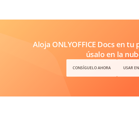
Aloja ONLYOFFICE Docs en tu p
úsalo en la nub
CONSÍGUELO AHORA
USAR EN