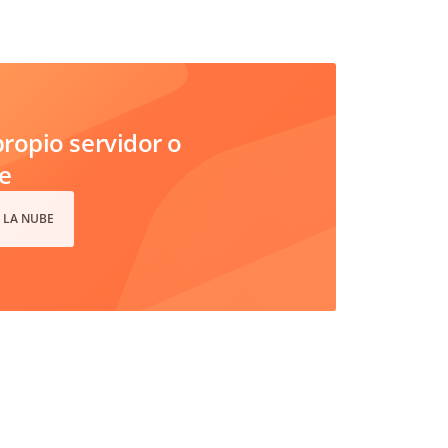
ropio servidor o
e
 LA NUBE