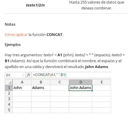
Hasta 255 valores de datos que
texto1/2/n
deseas combinar.
Notas
Cómo aplicar
la función
CONCAT
.
Ejemplos
Hay tres argumentos:
texto1
=
A1
(John),
texto2
=
" "
(espacio),
texto3
=
B1
(Adams). Así que la función combinará el nombre, el espacio y el
apellido en una celda y devolverá el resultado
John Adams
.