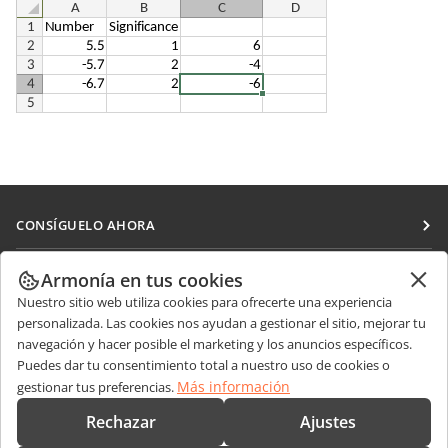
CONSÍGUELO AHORA
Docs
COLABORAR
Armonía en tus cookies
DocSpace
Nuestro sitio web utiliza cookies para ofrecerte una experiencia
Para colaboradores
RECIBIR NOTICIAS
personalizada. Las cookies nos ayudan a gestionar el sitio, mejorar tu
Workspace
Para traductores
navegación y hacer posible el marketing y los anuncios específicos.
Blog
Conectores
Puedes dar tu consentimiento total a nuestro uso de cookies o
OBTENER AYUDA
Para influencers
Más información
gestionar tus preferencias.
Aplicaciones de escritorio
Foro
Vacantes
CONTÁCTENOS
Rechazar
Ajustes
Aplicaciones móviles
Cursos de formación