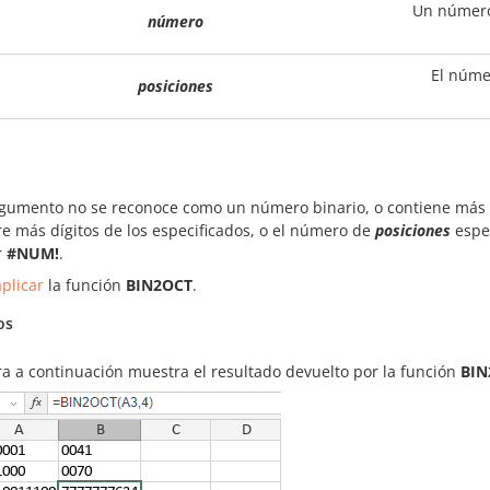
Un número
número
El númer
posiciones
argumento no se reconoce como un número binario, o contiene más d
re más dígitos de los especificados, o el número de
posiciones
espec
r
#NUM!
.
plicar
la función
BIN2OCT
.
os
ra a continuación muestra el resultado devuelto por la función
BIN