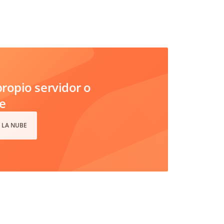
ropio servidor o
e
 LA NUBE