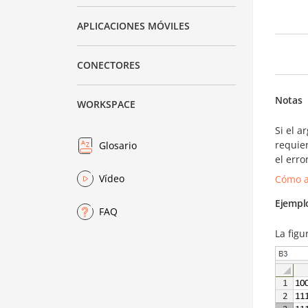
APLICACIONES MÓVILES
CONECTORES
Notas
WORKSPACE
Si el 
requie
Glosario
el erro
Vídeo
Cómo a
Ejempl
FAQ
La figu