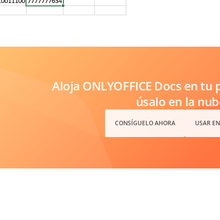
Aloja ONLYOFFICE Docs en tu p
úsalo en la nub
CONSÍGUELO AHORA
USAR EN