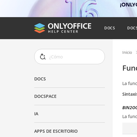
¡ONLYO
DOCS
DOC
Inicio
Fun
DOCS
La fun
Sintaxi
DOCSPACE
BIN2OC
IA
La fun
APPS DE ESCRITORIO