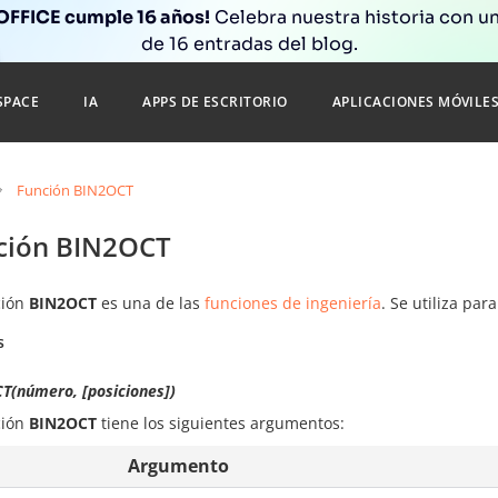
FFICE cumple 16 años!
Celebra nuestra historia con un
de 16 entradas del blog.
SPACE
IA
APPS DE ESCRITORIO
APLICACIONES MÓVILE
Función BIN2OCT
ción BIN2OCT
ción
BIN2OCT
es una de las
funciones de ingeniería
. Se utiliza pa
s
T(número, [posiciones])
ción
BIN2OCT
tiene los siguientes argumentos:
Argumento