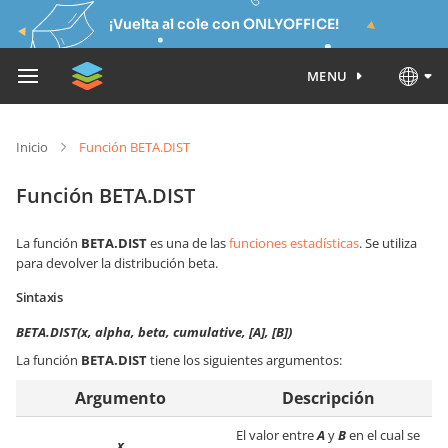
¡Vuelta al cole con ONLYOFFICE!
MENU
Inicio
Función BETA.DIST
Función BETA.DIST
La función
BETA.DIST
es una de las
funciones estadísticas
. Se utiliza
para devolver la distribución beta.
Sintaxis
BETA.DIST(x, alpha, beta, cumulative, [A], [B])
La función
BETA.DIST
tiene los siguientes argumentos:
Argumento
Descripción
El valor entre
A
y
B
en el cual se
x