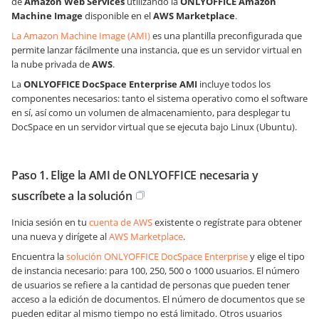
de
Amazon Web Services
utilizando la
ONLYOFFICE Amazon
Machine Image
disponible en el
AWS Marketplace
.
La Amazon Machine Image (AMI)
es una plantilla preconfigurada que
permite lanzar fácilmente una instancia, que es un servidor virtual en
la nube privada de
AWS
.
La
ONLYOFFICE DocSpace Enterprise AMI
incluye todos los
componentes necesarios: tanto el sistema operativo como el software
en sí, así como un volumen de almacenamiento, para desplegar tu
DocSpace en un servidor virtual que se ejecuta bajo Linux (Ubuntu).
Paso 1. Elige la AMI de ONLYOFFICE necesaria y
suscríbete a la solución
Inicia sesión en tu
cuenta de AWS
existente o regístrate para obtener
una nueva y dirígete al
AWS Marketplace
.
Encuentra la
solución ONLYOFFICE DocSpace Enterprise
y elige el tipo
de instancia necesario: para 100, 250, 500 o 1000 usuarios. El número
de usuarios se refiere a la cantidad de personas que pueden tener
acceso a la edición de documentos. El número de documentos que se
pueden editar al mismo tiempo no está limitado. Otros usuarios