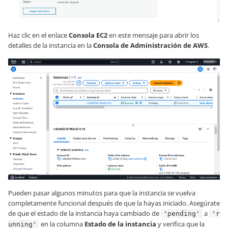
Haz clic en el enlace
Consola EC2
en este mensaje para abrir los
detalles de la instancia en la
Consola de Administración de AWS
.
Pueden pasar algunos minutos para que la instancia se vuelva
completamente funcional después de que la hayas iniciado. Asegúrate
de que el estado de la instancia haya cambiado de
a
'pending'
'r
en la columna
Estado de la instancia
y verifica que la
unning'