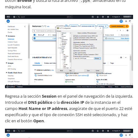
botón
Browse
y busca la ruta al archivo
almacenado en tu
.ppk
máquina local.
Regresa a la sección
Session
en el panel de navegación de la izquierda.
Introduce el
DNS público
o la
dirección IP
de la instancia en el
campo
Host Name or IP address
, asegúrate de que el puerto 22 esté
especificado y que el tipo de conexión SSH esté seleccionado, y haz
clic en el botón
Open
.