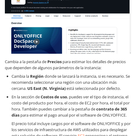
Cambia a la pestaña de
Precios
para estimar los detalles de precios
que dependen de algunos parámetros de la instancia:
Cambia la
Región
donde se lanzará la instancia, si es necesario. Se
recomienda seleccionar una región con una ubicación más
cercana.
US East (N. Virginia)
está seleccionada por defecto.
En la sección de
Costos de uso
, puedes ver el tipo de instancia, el
costo del producto por hora, el costo de EC2 por hora, el total por
hora. También puedes cambiar a la pestaña de
contrato de 365
días
para estimar el pago anual por el software de ONLYOFFICE.
El precio total incluye cargos por el software de ONLYOFFICE y por
los servicios de infraestructura de AWS utilizados para desplegar
esta solución de software. El servicio
EC2
proporciona el entorno