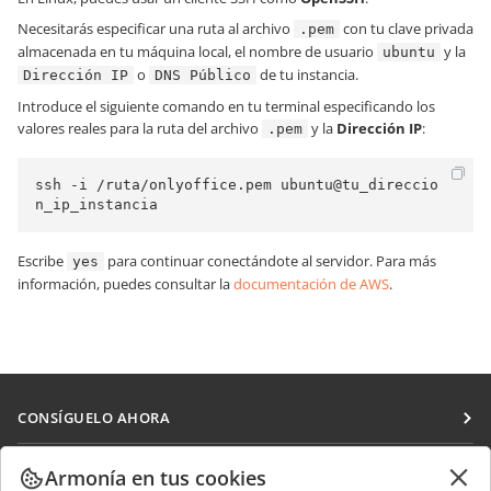
Necesitarás especificar una ruta al archivo
con tu clave privada
.pem
almacenada en tu máquina local, el nombre de usuario
y la
ubuntu
o
de tu instancia.
Dirección IP
DNS Público
Introduce el siguiente comando en tu terminal especificando los
valores reales para la ruta del archivo
y la
Dirección IP
:
.pem
ssh -i /ruta/onlyoffice.pem ubuntu@tu_direccio
n_ip_instancia
Escribe
para continuar conectándote al servidor. Para más
yes
información, puedes consultar la
documentación de AWS
.
CONSÍGUELO AHORA
Docs
COLABORAR
Armonía en tus cookies
DocSpace