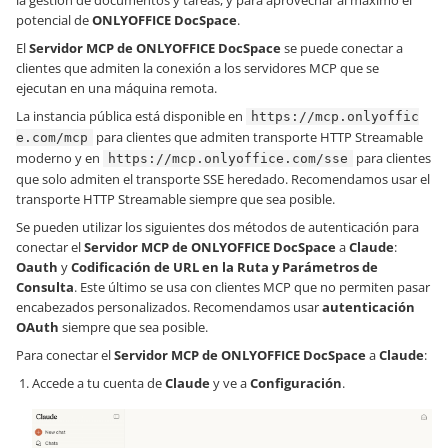
la gestión de documentos y tareas, y para aprovechar al máximo el
potencial de
ONLYOFFICE DocSpace
.
El
Servidor MCP de ONLYOFFICE DocSpace
se puede conectar a
clientes que admiten la conexión a los servidores MCP que se
ejecutan en una máquina remota.
La instancia pública está disponible en
https://mcp.onlyoffic
para clientes que admiten transporte HTTP Streamable
e.com/mcp
moderno y en
para clientes
https://mcp.onlyoffice.com/sse
que solo admiten el transporte SSE heredado. Recomendamos usar el
transporte HTTP Streamable siempre que sea posible.
Se pueden utilizar los siguientes dos métodos de autenticación para
conectar el
Servidor MCP de ONLYOFFICE DocSpace
a
Claude
:
Oauth
y
Codificación de URL en la Ruta y Parámetros de
Consulta
. Este último se usa con clientes MCP que no permiten pasar
encabezados personalizados. Recomendamos usar
autenticación
OAuth
siempre que sea posible.
Para conectar el
Servidor MCP de ONLYOFFICE DocSpace
a
Claude
:
Accede a tu cuenta de
Claude
y ve a
Configuración
.