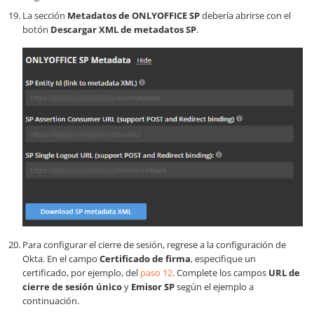
La sección
Metadatos de ONLYOFFICE SP
debería abrirse con el
botón
Descargar XML de metadatos SP
.
Para configurar el cierre de sesión, regrese a la configuración de
Okta. En el campo
Certificado de firma
, especifique un
certificado, por ejemplo, del
paso 12
. Complete los campos
URL de
cierre de sesión único
y
Emisor SP
según el ejemplo a
continuación.