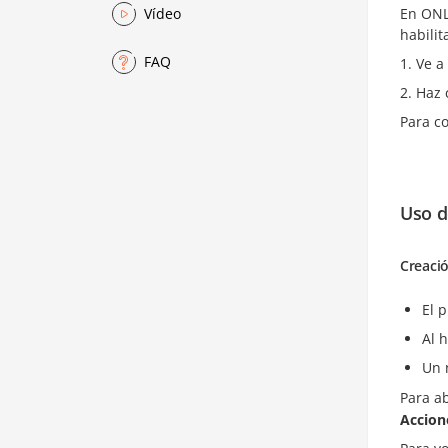
En ONL
Vídeo
habilit
FAQ
Ve a
Haz 
Para c
Uso 
Creaci
El 
Al 
Un 
Para ab
Accion