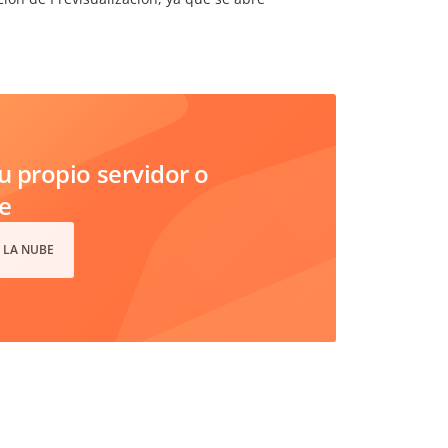
 propio servidor o
e
 LA NUBE