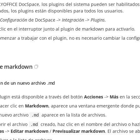
YOFFICE DocSpace, los plugins del sistema pueden ser habilitados 
ados, los plugins están disponibles para todos los usuarios.
Configuración
de DocSpace ->
Integración
->
Plugins
.
clic en el interruptor junto al plugin de markdown para activarlo.
omenzar a trabajar con el plugin, no es necesario cambiar la conf
de markdown
ón de un nuevo archivo .md
plugin está disponible a través del botón
Acciones
->
Más
en la sec
hacer clic en
Markdown
, aparece una ventana emergente donde pu
nuevo archivo
aparece en la lista de archivos.
.md
rir el archivo
creado, haz clic en el nombre del archivo o haz
.md
es
->
Editar markdown
/
Previsualizar markdown
. El archivo se 