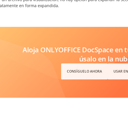
atamente en forma expandida.
Aloja ONLYOFFICE DocSpace en tu
úsalo en la nub
CONSÍGUELO AHORA
USAR EN