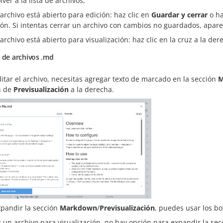
lver a la lista de archivos,
l archivo está abierto para edición: haz clic en
Guardar y cerrar
o ha
ión. Si intentas cerrar un archivo con cambios no guardados, apar
l archivo está abierto para visualización: haz clic en la cruz a la de
 de archivos .md
itar el archivo, necesitas agregar texto de marcado en la sección
M
n de
Previsualización
a la derecha.
xpandir la sección
Markdown
/
Previsualización
, puedes usar los b
r un archivo para visualización, no hay opción para expandir la sec