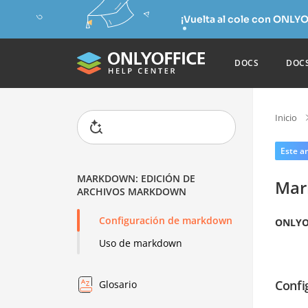
¡Vuelta al cole con ONLYO
DOCS
DOC
Inicio
Este ar
MARKDOWN: EDICIÓN DE
Mar
ARCHIVOS MARKDOWN
Configuración de markdown
ONLYO
Uso de markdown
Confi
Glosario