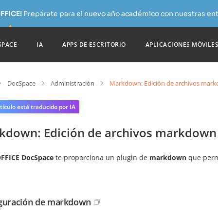
FFICE!
Prepárate para el nuevo año académico con nuestras ent
SPACE
IA
APPS DE ESCRITORIO
APLICACIONES MÓVILE
DocSpace
Administración
Markdown: Edición de archivos mar
tículo está traducido por IA
kdown: Edición de archivos markdown
FFICE DocSpace
te proporciona un plugin de
markdown
que permi
guración de markdown