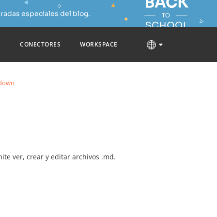
radas especiales del blog.
S
CONECTORES
WORKSPACE
kdown
te ver, crear y editar archivos .md.