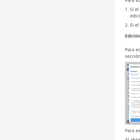
Para vo
Si e
edic
Si e
Edición
Para ed
secció
Para e
Al abri