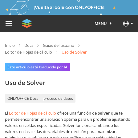
¡Vuelta al cole con ONLYOFFICE!
MENU
Inicio
Docs
Guías del usuario
Editor de Hojas de cálculo
Uso de Solver
Este artículo está traducido por IA
Uso de Solver
ONLYOFFICE Docs
proceso de datos
El
Editor de Hojas de cálculo
ofrece una función de
Solver
que te
permite encontrar una solución óptima para un problema ajustando
valores en celdas especificadas. Solver funciona cambiando los
valores en las celdas de variables de decisión para maximizar,
minimizar o establecer un valor específico en una celda objetivo,