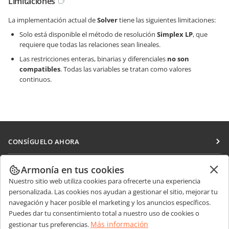
Limitaciones
La implementación actual de
Solver
tiene las siguientes limitaciones:
Solo está disponible el método de resolución
Simplex LP
, que
requiere que todas las relaciones sean lineales.
Las restricciones enteras, binarias y diferenciales
no son
compatibles
. Todas las variables se tratan como valores
continuos.
CONSÍGUELO AHORA
Docs
COLABORAR
Armonía en tus cookies
DocSpace
Nuestro sitio web utiliza cookies para ofrecerte una experiencia
Para colaboradores
RECIBIR NOTICIAS
personalizada. Las cookies nos ayudan a gestionar el sitio, mejorar tu
Workspace
Para traductores
navegación y hacer posible el marketing y los anuncios específicos.
Blog
Conectores
Puedes dar tu consentimiento total a nuestro uso de cookies o
OBTENER AYUDA
Para influencers
Más información
gestionar tus preferencias.
Aplicaciones de escritorio