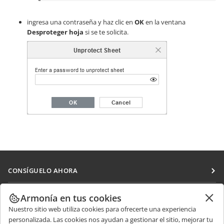
ingresa una contraseña y haz clic en
OK
en la ventana
Desproteger hoja
si se te solicita.
CONSÍGUELO AHORA
Docs
COLABORAR
Armonía en tus cookies
DocSpace
Nuestro sitio web utiliza cookies para ofrecerte una experiencia
Para colaboradores
RECIBIR NOTICIAS
personalizada. Las cookies nos ayudan a gestionar el sitio, mejorar tu
Workspace