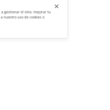
a gestionar el sitio, mejorar tu
 a nuestro uso de cookies o
CONTÁCTENOS
Preguntas de ventas
sales@onlyoffice.com
Consultas de socios
partners@onlyoffice.com
Consultas de prensa
press@onlyoffice.com
Solicitar una llamada