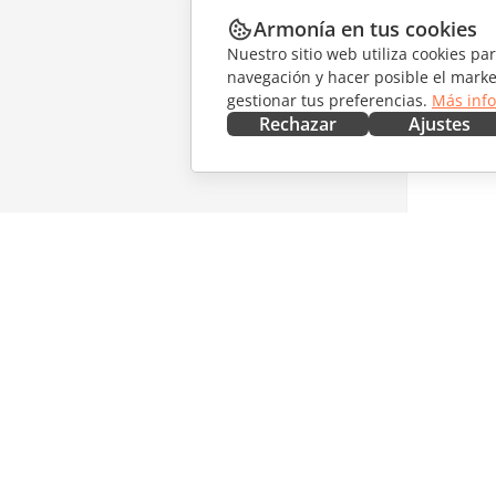
Armonía en tus cookies
Nuestro sitio web utiliza cookies pa
navegación y hacer posible el marke
gestionar tus preferencias.
Más inf
Rechazar
Ajustes
CONSÍGUELO AHORA
COLABO
Docs
Para col
DocSpace
Para tra
Workspace
Para infl
Conectores
Vacantes
Aplicaciones de escritorio
RECIBIR
Aplicaciones móviles
Blog