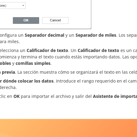
onfigura un
Separador decimal
y un
Separador de miles
. Los sep
ara miles.
elecciona un
Calificador de texto
. Un
Calificador de texto
es un ca
omienza y termina el texto cuando estás importando datos. Las op
obles
y
comillas simples
.
a previa
. La sección muestra cómo se organizará el texto en las celd
ir dónde colocar los datos
. Introduce el rango requerido en el ca
 derecha.
clic en
OK
para importar el archivo y salir del
Asistente de importa