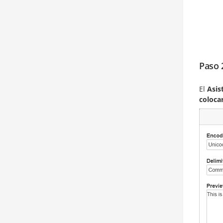
Paso 
El
Asis
coloca