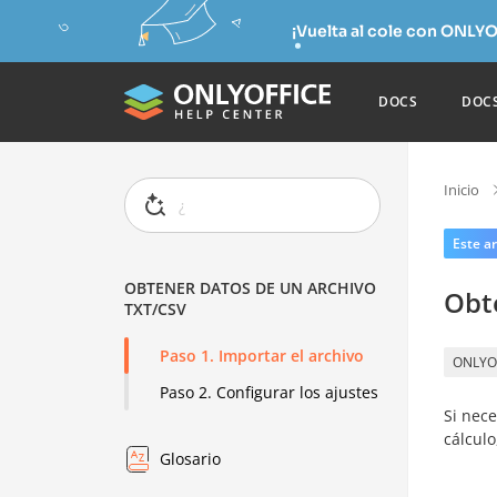
¡Vuelta al cole con ONLYO
DOCS
DOC
Inicio
Este ar
OBTENER DATOS DE UN ARCHIVO
Obt
TXT/CSV
Paso 1. Importar el archivo
ONLYO
Paso 2. Configurar los ajustes
Si nec
cálculo
Glosario