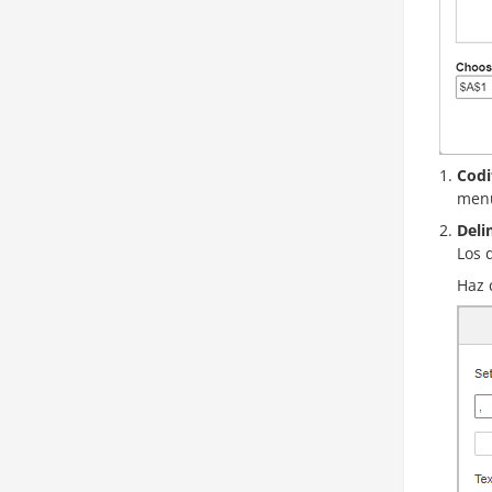
Codi
menú
Deli
Los 
Haz 