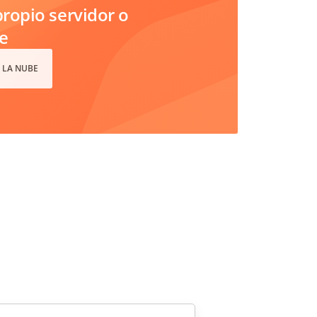
ropio servidor o
e
 LA NUBE