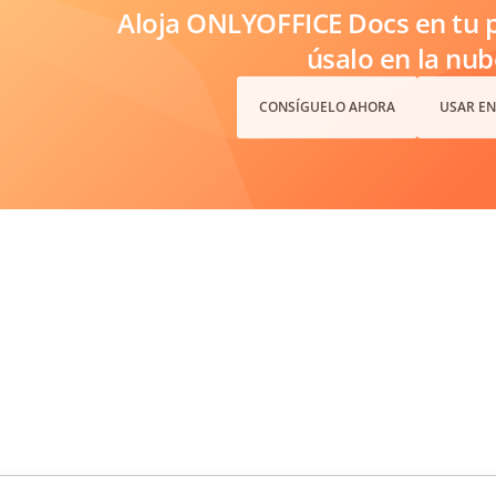
Aloja ONLYOFFICE Docs en tu p
úsalo en la nub
CONSÍGUELO AHORA
USAR EN