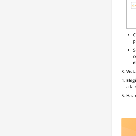
C
p
S
c
d
Vist
Eleg
a la
Haz 