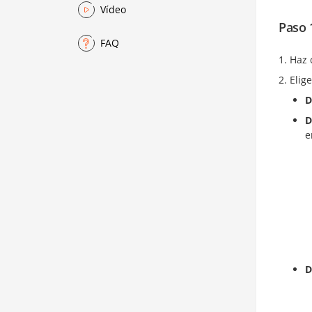
Vídeo
Paso 
FAQ
Haz 
Elig
D
D
D