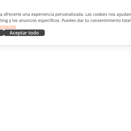
ra ofrecerte una experiencia personalizada. Las cookies nos ayudan 
ting y los anuncios específicos. Puedes dar tu consentimiento total
ormación
Aceptar todo
RAR
OBTENER AYUDA
aboradores
Foro
ductores
Cursos de formación
uencers
Webinars
Documentos técnicos
 NOTICIAS
Formulario de contacto de
soporte
Solicitar demo