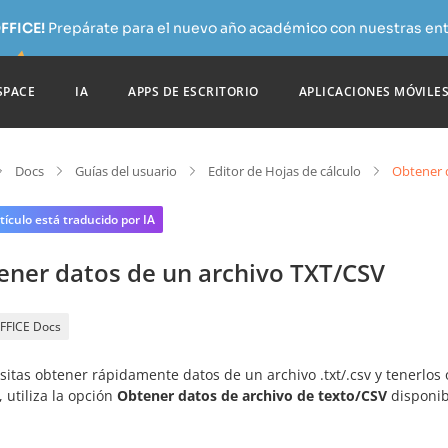
FFICE!
Prepárate para el nuevo año académico con nuestras ent
SPACE
IA
APPS DE ESCRITORIO
APLICACIONES MÓVILE
Docs
Guías del usuario
Editor de Hojas de cálculo
Obtener 
tículo está traducido por IA
ener datos de un archivo TXT/CSV
FFICE Docs
esitas obtener rápidamente datos de un archivo .txt/.csv y tenerl
, utiliza la opción
Obtener datos de archivo de texto/CSV
disponib