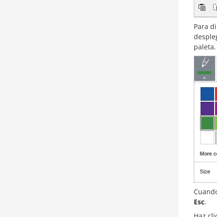
Para di
despleg
paleta.
Cuando 
Esc
.
Haz cl