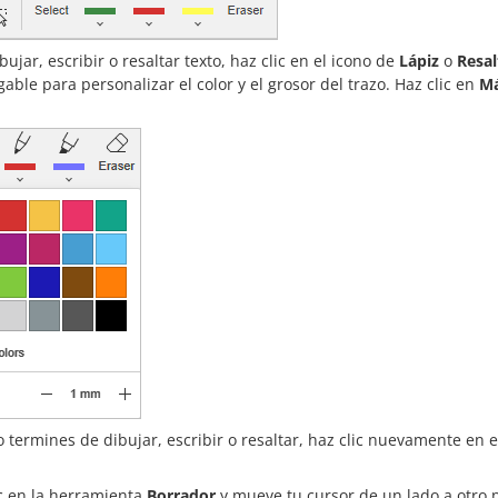
bujar, escribir o resaltar texto, haz clic en el icono de
Lápiz
o
Resal
able para personalizar el color y el grosor del trazo. Haz clic en
Má
termines de dibujar, escribir o resaltar, haz clic nuevamente en 
ic en la herramienta
Borrador
y mueve tu cursor de un lado a otro p