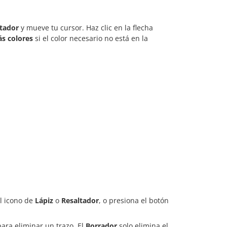
tador
y mueve tu cursor. Haz clic en la flecha
s colores
si el color necesario no está en la
el icono de
Lápiz
o
Resaltador
, o presiona el botón
ara eliminar un trazo. El
Borrador
solo elimina el