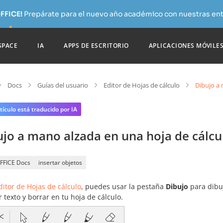
FFICE!
Prepárate para el nuevo año académico con nuestras ent
SPACE
IA
APPS DE ESCRITORIO
APLICACIONES MÓVILE
Docs
Guías del usuario
Editor de Hojas de cálculo
Dibujo a 
tículo está traducido por IA
jo a mano alzada en una hoja de cálcu
FFICE Docs
insertar objetos
ditor de Hojas de cálculo
, puedes usar la pestaña
Dibujo
para dibu
r texto y borrar en tu hoja de cálculo.