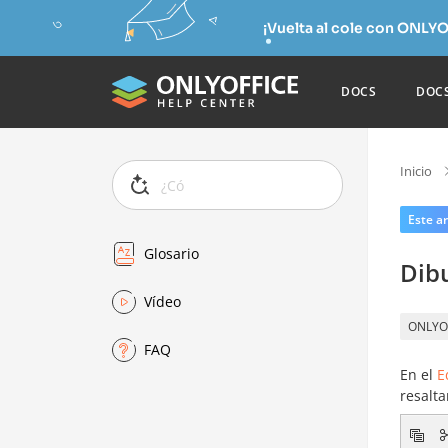
¡Vuelta al cole con ONLYO
DOCS
DOC
Inicio
Este ar
Glosario
Dibu
Vídeo
ONLYO
FAQ
En el
E
resalta