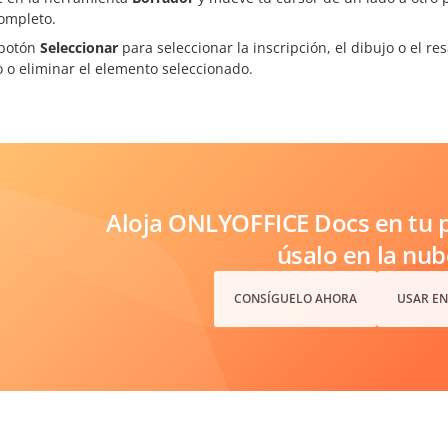
completo.
 botón
Seleccionar
para seleccionar la inscripción, el dibujo o el r
 o eliminar el elemento seleccionado.
Aloja ONLYOFFICE Docs en tu p
úsalo en la nub
CONSÍGUELO AHORA
USAR EN