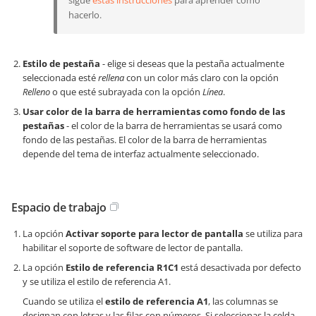
sigue
estas instrucciones
para aprender cómo
hacerlo.
Estilo de pestaña
- elige si deseas que la pestaña actualmente
seleccionada esté
rellena
con un color más claro con la opción
Relleno
o que esté subrayada con la opción
Línea
.
Usar color de la barra de herramientas como fondo de las
pestañas
- el color de la barra de herramientas se usará como
fondo de las pestañas. El color de la barra de herramientas
depende del tema de interfaz actualmente seleccionado.
Espacio de trabajo
La opción
Activar soporte para lector de pantalla
se utiliza para
habilitar el soporte de software de lector de pantalla.
La opción
Estilo de referencia R1C1
está desactivada por defecto
y se utiliza el estilo de referencia A1.
Cuando se utiliza el
estilo de referencia A1
, las columnas se
designan con letras y las filas con números. Si seleccionas la celda