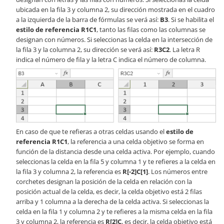
ubicada en la fila 3 y columna 2, su dirección mostrada en el cuadro
a la izquierda de la barra de fórmulas se verá así:
B3
. Si se habilita el
estilo de referencia R1C1
, tanto las filas como las columnas se
designan con números. Si seleccionas la celda en la intersección de
la fila 3 y la columna 2, su dirección se verá así:
R3C2
. La letra R
indica el número de fila y la letra C indica el número de columna.
En caso de que te refieras a otras celdas usando el
estilo de
referencia R1C1
, la referencia a una celda objetivo se forma en
función de la distancia desde una celda activa. Por ejemplo, cuando
seleccionas la celda en la fila 5 y columna 1 y te refieres a la celda en
la fila 3 y columna 2, la referencia es
R[-2]C[1]
. Los números entre
corchetes designan la posición de la celda en relación con la
posición actual de la celda, es decir, la celda objetivo está 2 filas
arriba y 1 columna a la derecha de la celda activa. Si seleccionas la
celda en la fila 1 y columna 2 y te refieres a la misma celda en la fila
3 y columna 2, la referencia es
R[2]C
, es decir, la celda objetivo está