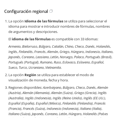
Configuración regional
La opción
Idioma de las fórmulas
se utiliza para seleccionar el
idioma para mostrar e introducir nombres de fórmulas, nombres
de argumentos y descripciones.
El
idioma de las fórmulas
es compatible con 33 idiomas:
Armenio
,
Bielorruso
,
Búlgaro
,
Catalán
,
Chino
,
Checo
,
Danés
,
Holandés
,
Inglés
,
Finlandés
,
Francés
,
Alemán
,
Griego
,
Húngaro
,
Indonesio
,
Italiano
,
Japonés
,
Coreano
,
Laosiano
,
Letón
,
Noruego
,
Polaco
,
Portugués (Brasil)
,
Portugués (Portugal)
,
Rumano
,
Ruso
,
Eslovaco
,
Esloveno
,
Español
,
Sueco
,
Turco
,
Ucraniano
,
Vietnamita
.
La opción
Región
se utiliza para establecer el modo de
visualización de moneda, fecha y hora.
Regiones disponibles:
Azerbaiyano
,
Búlgaro
,
Checo
,
Danés
,
Alemán
(Austria)
,
Alemán (Alemania)
,
Alemán (Suiza)
,
Griego (Grecia)
,
Inglés
(Australia)
,
Inglés (Indonesia)
,
Inglés (Reino Unido)
,
Inglés (EE.UU.)
,
Español (España)
,
Español (México)
,
Finlandés (Finlandia)
,
Francés
(Francia)
,
Francés (Suiza)
,
Indonesio (Indonesia)
,
Italiano (Italia)
,
Italiano (Suiza)
,
Japonés
,
Coreano
,
Letón
,
Húngaro
,
Holandés (Países