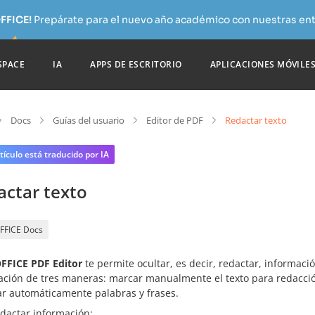
FFICE!
Prepárate para el nuevo año académico con nuestras ent
SPACE
IA
APPS DE ESCRITORIO
APLICACIONES MÓVILE
Docs
Guías del usuario
Editor de PDF
Redactar texto
tículo está traducido por IA
actar texto
FFICE Docs
FICE PDF Editor
te permite ocultar, es decir, redactar, informaci
ación de tres maneras: marcar manualmente el texto para redacció
ar automáticamente palabras y frases.
edactar información: