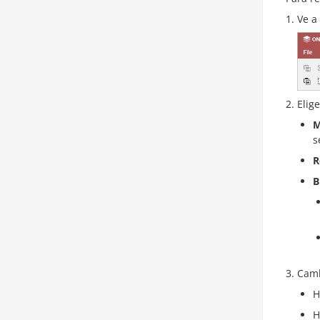
Ve a
Elig
M
s
R
B
Camb
H
H