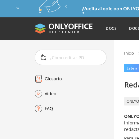
¡Vuelta al cole con ONLYO
DOCS
DOC
Inicio
Este ar
Glosario
Red
Vídeo
ONLYO
FAQ
ONLYOF
inform
redact
Para r