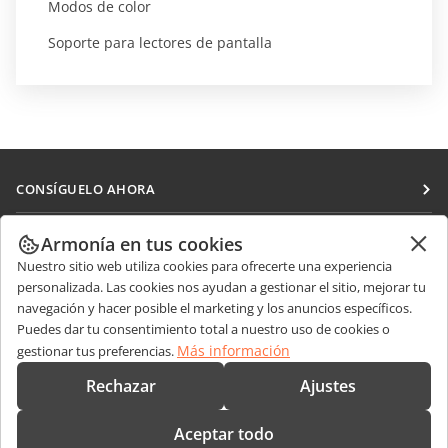
Modos de color
Soporte para lectores de pantalla
CONSÍGUELO AHORA
Docs
COLABORAR
Armonía en tus cookies
DocSpace
Nuestro sitio web utiliza cookies para ofrecerte una experiencia
Para colaboradores
RECIBIR NOTICIAS
personalizada. Las cookies nos ayudan a gestionar el sitio, mejorar tu
Workspace
Para traductores
navegación y hacer posible el marketing y los anuncios específicos.
Blog
Conectores
Puedes dar tu consentimiento total a nuestro uso de cookies o
OBTENER AYUDA
Para influencers
Más información
gestionar tus preferencias.
Aplicaciones de escritorio
Foro
Vacantes
CONTÁCTENOS
Rechazar
Ajustes
Aplicaciones móviles
Cursos de formación
Preguntas de ventas
sales@onlyoffice.com
onlyoffice.com
Aceptar todo
Webinars
Consultas de socios
partners@onlyoffice.com