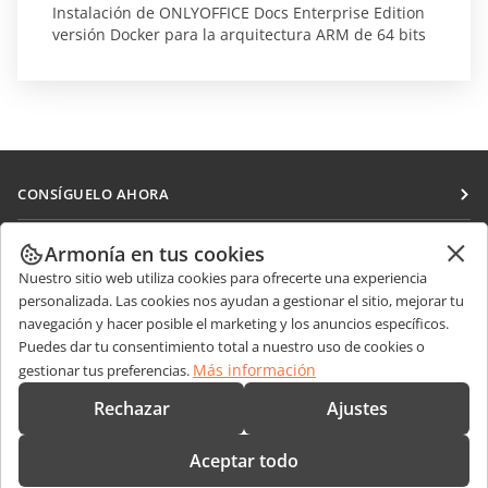
Instalación de ONLYOFFICE Docs Enterprise Edition
versión Docker para la arquitectura ARM de 64 bits
CONSÍGUELO AHORA
Docs
COLABORAR
Armonía en tus cookies
DocSpace
Nuestro sitio web utiliza cookies para ofrecerte una experiencia
Para colaboradores
RECIBIR NOTICIAS
personalizada. Las cookies nos ayudan a gestionar el sitio, mejorar tu
Workspace
Para traductores
navegación y hacer posible el marketing y los anuncios específicos.
Blog
Conectores
Puedes dar tu consentimiento total a nuestro uso de cookies o
OBTENER AYUDA
Para influencers
Más información
gestionar tus preferencias.
Aplicaciones de escritorio
Foro
Vacantes
CONTÁCTENOS
Rechazar
Ajustes
Aplicaciones móviles
Cursos de formación
Preguntas de ventas
sales@onlyoffice.com
onlyoffice.com
Aceptar todo
Webinars
Consultas de socios
partners@onlyoffice.com
© Ascensio System SIA 2026. Todos los derechos reservados