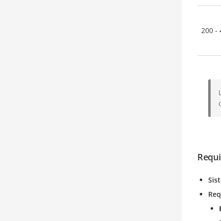
200 -
Requi
Sis
Req