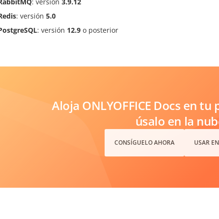
RabbitMQ
: versión
3.9.12
Redis
: versión
5.0
PostgreSQL
: versión
12.9
o posterior
Aloja ONLYOFFICE Docs en tu p
úsalo en la nub
CONSÍGUELO AHORA
USAR EN