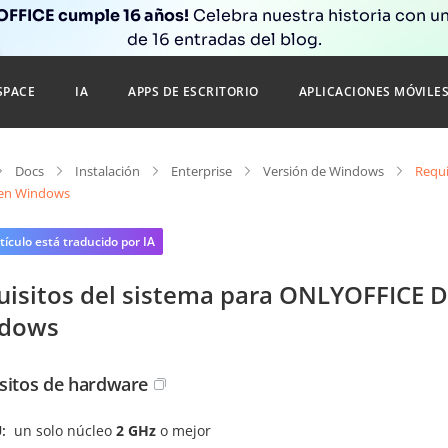
FFICE cumple 16 años!
Celebra nuestra historia con un
de 16 entradas del blog.
SPACE
IA
APPS DE ESCRITORIO
APLICACIONES MÓVILE
Docs
Instalación
Enterprise
Versión de Windows
Requi
 en Windows
tículo está traducido por IA
uisitos del sistema para ONLYOFFICE Do
dows
sitos de hardware
U
un solo núcleo
2 GHz
o mejor