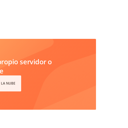
ropio servidor o
e
 LA NUBE