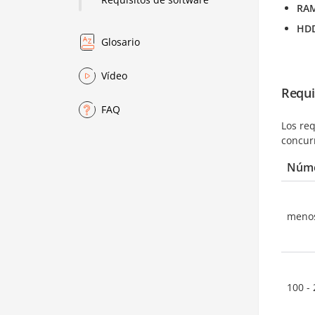
RA
HD
Glosario
Vídeo
Requi
FAQ
Los re
concur
Núme
menos
100 -