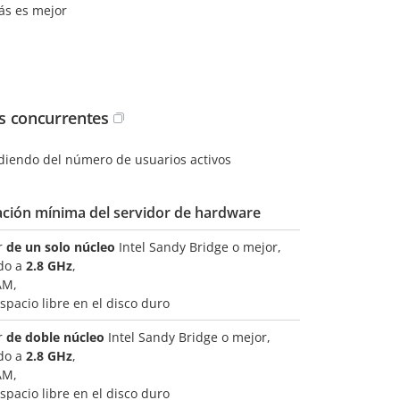
ás es mejor
s concurrentes
iendo del número de usuarios activos
ación mínima del servidor de hardware
r
de un solo núcleo
Intel Sandy Bridge o mejor,
do a
2.8 GHz
,
AM,
spacio libre en el disco duro
r
de doble núcleo
Intel Sandy Bridge o mejor,
do a
2.8 GHz
,
AM,
spacio libre en el disco duro