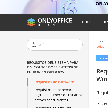
¡ONLYO
DOCS
DOC
Inicio
Edition
Este ar
REQUISITOS DEL SISTEMA PARA
ONLYOFFICE DOCS ENTERPRISE
Req
EDITION EN WINDOWS
Win
Requisitos de hardware
Requisitos de hardware
Requi
según el número de usuarios
activos concurrentes
CP
Requisitos de software