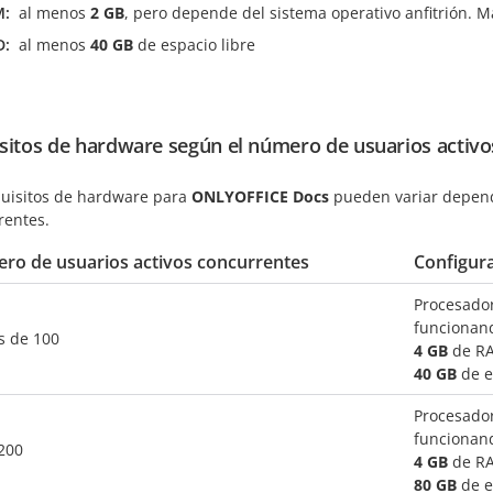
M
al menos
2 GB
, pero depende del sistema operativo anfitrión. M
D
al menos
40 GB
de espacio libre
sitos de hardware según el número de usuarios activo
quisitos de hardware para
ONLYOFFICE Docs
pueden variar depend
rentes.
ro de usuarios activos concurrentes
Configur
Procesado
funcionan
 de 100
4 GB
de R
40 GB
de e
Procesado
funcionan
 200
4 GB
de R
80 GB
de e