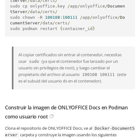
tServer
/
data
/
certs
/
sudo cp onlyoffice
.
key 
/
app
/
onlyoffice
/
Documen
tServer
/
data
/
certs
/
sudo chown 
-
R 
100108
:
100111
/
app
/
onlyoffice
/
Do
cumentServer
/
data
/
certs
/
sudo podman restart 
{
container_id
}
Al copiar certificados sin entrar al contenedor, necesitas
usar
(ya que el contenedor fue lanzado por un
sudo
usuario sin privilegios de root), y luego cambiar el
propietario del archivo al usuario
(este
100108 100111
es el subuid del usuario ds en el contenedor).
Construir la imagen de ONLYOFFICE Docs en Podman
como usuario root
Clona el repositorio de ONLYOFFICE Docs, ve al
Docker-DocumentS
carpeta y construye la imagen usando los siguientes
erver