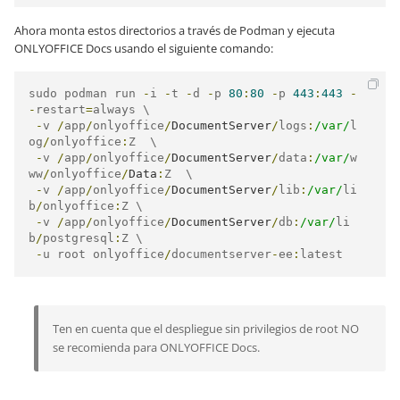
Ahora monta estos directorios a través de Podman y ejecuta
ONLYOFFICE Docs usando el siguiente comando:
sudo podman run 
-
i 
-
t 
-
d 
-
p 
80
:
80
-
p 
443
:
443
-
-
restart
=
always \

-
v 
/
app
/
onlyoffice
/
DocumentServer
/
logs
:
/var/
l
og
/
onlyoffice
:
Z  \

-
v 
/
app
/
onlyoffice
/
DocumentServer
/
data
:
/var/
w
ww
/
onlyoffice
/
Data
:
Z  \

-
v 
/
app
/
onlyoffice
/
DocumentServer
/
lib
:
/var/
li
b
/
onlyoffice
:
Z \

-
v 
/
app
/
onlyoffice
/
DocumentServer
/
db
:
/var/
li
b
/
postgresql
:
Z \

-
u root onlyoffice
/
documentserver
-
ee
:
latest
Ten en cuenta que el despliegue sin privilegios de root NO
se recomienda para ONLYOFFICE Docs.