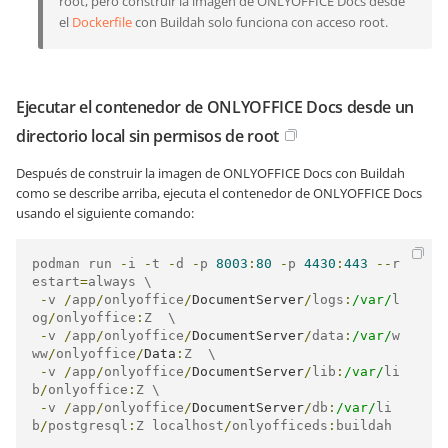
root, pero construir la imagen de ONLYOFFICE Docs desde
el
Dockerfile
con Buildah solo funciona con acceso root.
Ejecutar el contenedor de ONLYOFFICE Docs desde un
directorio local sin permisos de root
Después de construir la imagen de ONLYOFFICE Docs con Buildah
como se describe arriba, ejecuta el contenedor de ONLYOFFICE Docs
usando el siguiente comando:
podman run 
-
i 
-
t 
-
d 
-
p 
8003
:
80
-
p 
4430
:
443
--
r
estart
=
always \

-
v 
/
app
/
onlyoffice
/
DocumentServer
/
logs
:
/var/
l
og
/
onlyoffice
:
Z  \

-
v 
/
app
/
onlyoffice
/
DocumentServer
/
data
:
/var/
w
ww
/
onlyoffice
/
Data
:
Z  \

-
v 
/
app
/
onlyoffice
/
DocumentServer
/
lib
:
/var/
li
b
/
onlyoffice
:
Z \

-
v 
/
app
/
onlyoffice
/
DocumentServer
/
db
:
/var/
li
b
/
postgresql
:
Z localhost
/
onlyofficeds
:
buildah