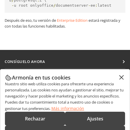
b
/
postgresql
:
Z \

-
u root onlyoffice
/
documentserver
-
ee
:
latest
Después de eso, tu versión de
Enterprise Edition
estará registrada y
con todas las funciones habilitadas.
CONSÍGUELO AHORA
Docs
COLABORAR
Armonía en tus cookies
DocSpace
Nuestro sitio web utiliza cookies para ofrecerte una experiencia
Para colaboradores
RECIBIR NOTICIAS
personalizada. Las cookies nos ayudan a gestionar el sitio, mejorar tu
Workspace
Para traductores
navegación y hacer posible el marketing y los anuncios específicos.
Blog
Conectores
Puedes dar tu consentimiento total a nuestro uso de cookies o
OBTENER AYUDA
Para influencers
Más información
gestionar tus preferencias.
Aplicaciones de escritorio
Foro
Vacantes
CONTÁCTENOS
Rechazar
Ajustes
Aplicaciones móviles
Cursos de formación
Preguntas de ventas
sales@onlyoffice.com