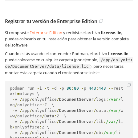
Registrar tu versión de Enterprise Edition
Si compraste
Enterprise Edition
y recibiste el archivo
license.lic
,
puedes colocarlo en tu instalación para obtener la versión completa
del software.
Cuando estás usando el contenedor Podman, el archivo
license.lic
puede colocarse en cualquier carpeta (por ejemplo,
/app/onlyoffi
), pero necesitarás
ce/DocumentServer/data/license.lic
montar esta carpeta cuando el contenedor se inicie:
podman run 
-
i 
-
t 
-
d 
-
p 
80
:
80
-
p 
443
:
443
--
rest
art
=
always \

-
v 
/
app
/
onlyoffice
/
DocumentServer
/
logs
:
/var/
l
og
/
onlyoffice
:
Z  \

-
v 
/
app
/
onlyoffice
/
DocumentServer
/
data
:
/var/
w
ww
/
onlyoffice
/
Data
:
Z  \

-
v 
/
app
/
onlyoffice
/
DocumentServer
/
lib
:
/var/
li
b
/
onlyoffice
:
Z \

-
v 
/
app
/
onlyoffice
/
DocumentServer
/
db
:
/var/
li