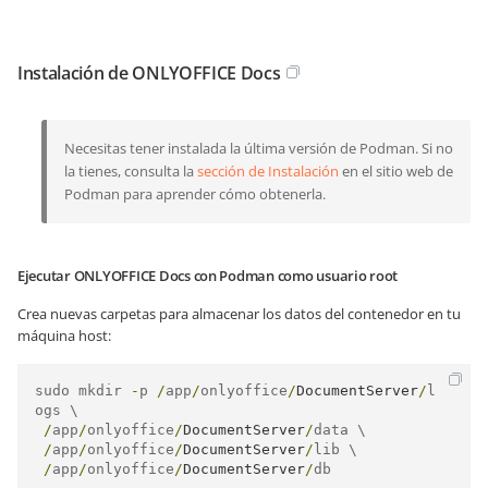
Instalación de ONLYOFFICE Docs
Necesitas tener instalada la última versión de Podman. Si no
la tienes, consulta la
sección de Instalación
en el sitio web de
Podman para aprender cómo obtenerla.
Ejecutar ONLYOFFICE Docs con Podman como usuario root
Crea nuevas carpetas para almacenar los datos del contenedor en tu
máquina host:
sudo mkdir 
-
p 
/
app
/
onlyoffice
/
DocumentServer
/
l
ogs \

/
app
/
onlyoffice
/
DocumentServer
/
data \

/
app
/
onlyoffice
/
DocumentServer
/
lib \

/
app
/
onlyoffice
/
DocumentServer
/
db