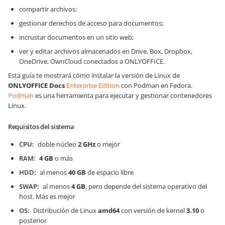
compartir archivos;
gestionar derechos de acceso para documentos;
incrustar documentos en un sitio web;
ver y editar archivos almacenados en Drive, Box, Dropbox,
OneDrive, OwnCloud conectados a ONLYOFFICE.
Esta guía te mostrará cómo instalar la versión de Linux de
ONLYOFFICE Docs
Enterprise Edition
con Podman en Fedora.
Podman
es una herramienta para ejecutar y gestionar contenedores
Linux.
Requisitos del sistema
CPU
doble núcleo
2 GHz
o mejor
RAM
4 GB
o más
HDD
al menos
40 GB
de espacio libre
SWAP
al menos
4 GB
, pero depende del sistema operativo del
host. Más es mejor
OS
Distribución de Linux
amd64
con versión de kernel
3.10
o
posterior