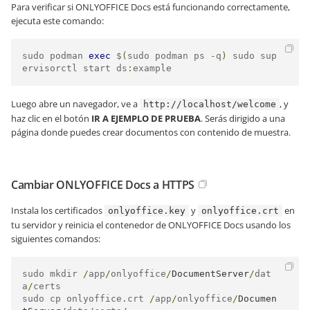
Para verificar si ONLYOFFICE Docs está funcionando correctamente,
ejecuta este comando:
sudo podman 
exec
 $
(
sudo podman ps 
-
q
)
 sudo sup
ervisorctl start ds
:
example
Luego abre un navegador, ve a
, y
http://localhost/welcome
haz clic en el botón
IR A EJEMPLO DE PRUEBA
. Serás dirigido a una
página donde puedes crear documentos con contenido de muestra.
Cambiar ONLYOFFICE Docs a HTTPS
Instala los certificados
y
en
onlyoffice.key
onlyoffice.crt
tu servidor y reinicia el contenedor de ONLYOFFICE Docs usando los
siguientes comandos:
sudo mkdir 
/
app
/
onlyoffice
/
DocumentServer
/
dat
a
/
certs

sudo cp onlyoffice
.
crt 
/
app
/
onlyoffice
/
Documen