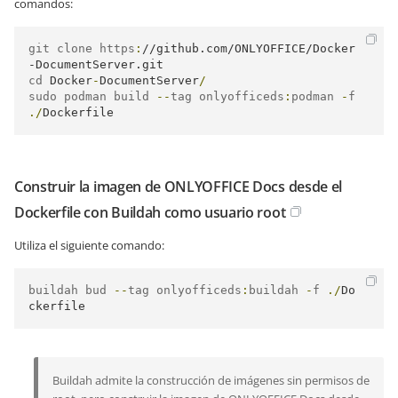
comandos:
git clone https
:
//github.com/ONLYOFFICE/Docker
-DocumentServer.git
cd 
Docker
-
DocumentServer
/
sudo podman build 
--
tag onlyofficeds
:
podman 
-
f 
./
Dockerfile
Construir la imagen de ONLYOFFICE Docs desde el
Dockerfile con Buildah como usuario root
Utiliza el siguiente comando:
buildah bud 
--
tag onlyofficeds
:
buildah 
-
f 
./
Do
ckerfile
Buildah admite la construcción de imágenes sin permisos de