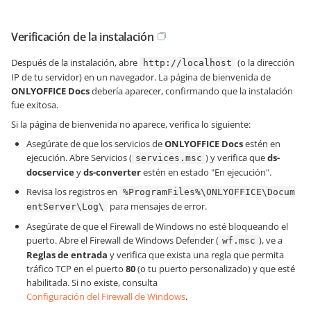
Verificación de la instalación
Después de la instalación, abre
(o la dirección
http://localhost
IP de tu servidor) en un navegador. La página de bienvenida de
ONLYOFFICE Docs
debería aparecer, confirmando que la instalación
fue exitosa.
Si la página de bienvenida no aparece, verifica lo siguiente:
Asegúrate de que los servicios de
ONLYOFFICE Docs
estén en
ejecución. Abre Servicios (
) y verifica que
ds-
services.msc
docservice
y
ds-converter
estén en estado "En ejecución".
Revisa los registros en
%ProgramFiles%\ONLYOFFICE\Docum
para mensajes de error.
entServer\Log\
Asegúrate de que el Firewall de Windows no esté bloqueando el
puerto. Abre el Firewall de Windows Defender (
), ve a
wf.msc
Reglas de entrada
y verifica que exista una regla que permita
tráfico TCP en el puerto
80
(o tu puerto personalizado) y que esté
habilitada. Si no existe, consulta
Configuración del Firewall de Windows
.