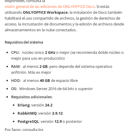
disponibles, consulta la
visión general de las ediciones de ONLYOFFICE Docs
. Si estás
utilizando
ONLYOFFICE Workspace
, la instalación de Docs también
habilitará el uso compartido de archivos, la gestión de derechos de
acceso, la incrustación de documentos y la edición de archivos desde
almacenamientos en la nube conectados.
Requisitos del sistema
CPU
núcleo único
2 GHz
o mejor (se recomienda doble núcleo o
mejor para uso en producción)
RAM
al menos
2 GB
, pero depende del sistema operativo
anfitrión. Más es mejor
HDD
al menos
40 GB
de espacio libre
OS
Windows Server 2016 de 64 bits o superior
Requisitos adicionales
Erlang
: versión
24.2
RabbitMQ
: versión
3.9.12
PostgreSQL
: versión
12.9
o posterior
Por favor, consulta los