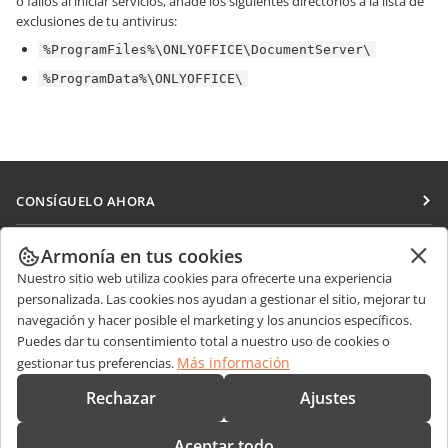
o fallos al iniciar servicios, añade los siguientes directorios a la lista de
exclusiones de tu antivirus:
%ProgramFiles%\ONLYOFFICE\DocumentServer\
%ProgramData%\ONLYOFFICE\
CONSÍGUELO AHORA
Docs
COLABORAR
Armonía en tus cookies
DocSpace
Nuestro sitio web utiliza cookies para ofrecerte una experiencia
Para colaboradores
RECIBIR NOTICIAS
personalizada. Las cookies nos ayudan a gestionar el sitio, mejorar tu
Workspace
Para traductores
navegación y hacer posible el marketing y los anuncios específicos.
Blog
Conectores
Puedes dar tu consentimiento total a nuestro uso de cookies o
OBTENER AYUDA
Para influencers
Más información
gestionar tus preferencias.
Aplicaciones de escritorio
Foro
Vacantes
CONTÁCTENOS
Rechazar
Ajustes
Aplicaciones móviles
Cursos de formación
Preguntas de ventas
sales@onlyoffice.com
onlyoffice.com
Aceptar todo
Webinars