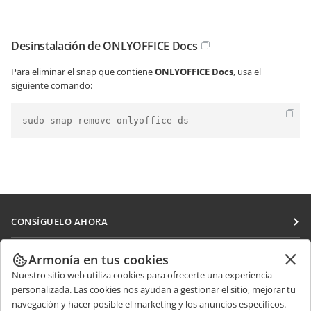
Desinstalación de ONLYOFFICE Docs
Para eliminar el snap que contiene
ONLYOFFICE Docs
, usa el
siguiente comando:
sudo snap remove onlyoffice-ds
CONSÍGUELO AHORA
Docs
COLABORAR
Armonía en tus cookies
DocSpace
Nuestro sitio web utiliza cookies para ofrecerte una experiencia
Para colaboradores
RECIBIR NOTICIAS
personalizada. Las cookies nos ayudan a gestionar el sitio, mejorar tu
Workspace
Para traductores
navegación y hacer posible el marketing y los anuncios específicos.
Blog