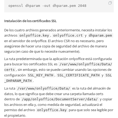
Instalación de los certificados SSL
De los cuatro archivos generados anteriormente, necesita instalar los
archivos
,
y
onlyoffice.key
onlyoffice.crt
dhparam.pem
en el servidor de onlyoffice. El archivo CSR no es necesario, pero
asegúrese de hacer una copia de seguridad del archivo de manera
segura (en caso de que lo necesite nuevamente).
La ruta predeterminada que la aplicación onlyoffice está configurada
para buscar los certificados SSL es
/var/www/onlyoffice/Data/
, sin embargo, esto se puede cambiar usando las opciones de
certs
configuración
,
y
SSL_KEY_PATH
SSL_CERTIFICATE_PATH
SSL
.
_DHPARAM_PATH
La ruta
es la ruta del almacén de
/var/www/onlyoffice/Data/
datos, lo que significa que debe crear una carpeta llamada certs
dentro de
y copiar
/app/onlyoffice/DocumentServer/data/
los archivos en ella y, como medida de seguridad, actualizará el
permiso del archivo
para que solo sea legible por
onlyoffice.key
el propietario.