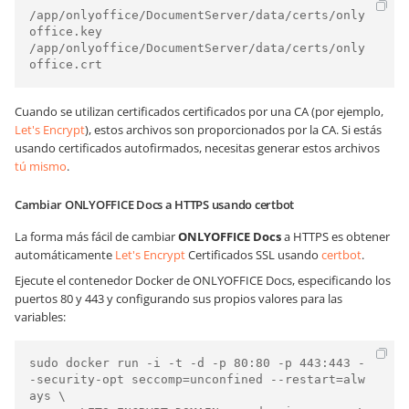
/app/onlyoffice/DocumentServer/data/certs/only
office.key

/app/onlyoffice/DocumentServer/data/certs/only
Cuando se utilizan certificados certificados por una CA (por ejemplo,
Let's Encrypt
), estos archivos son proporcionados por la CA. Si estás
usando certificados autofirmados, necesitas generar estos archivos
tú mismo
.
Cambiar ONLYOFFICE Docs a HTTPS usando certbot
La forma más fácil de cambiar
ONLYOFFICE Docs
a HTTPS es obtener
automáticamente
Let's Encrypt
Certificados SSL usando
certbot
.
Ejecute el contenedor Docker de ONLYOFFICE Docs, especificando los
puertos 80 y 443 y configurando sus propios valores para las
variables:
sudo docker run -i -t -d -p 80:80 -p 443:443 -
-security-opt seccomp=unconfined --restart=alw
ays \
