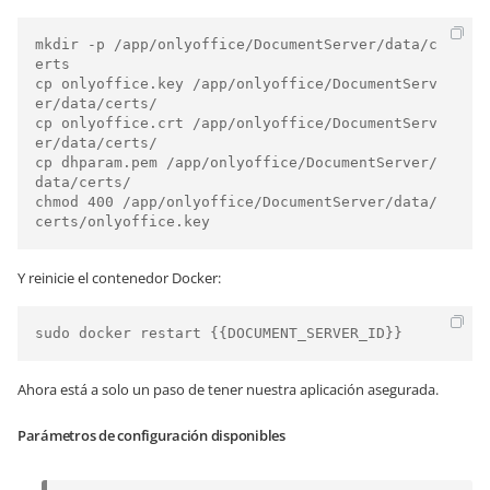
mkdir -p /app/onlyoffice/DocumentServer/data/c
erts

cp onlyoffice.key /app/onlyoffice/DocumentServ
er/data/certs/

cp onlyoffice.crt /app/onlyoffice/DocumentServ
er/data/certs/

cp dhparam.pem /app/onlyoffice/DocumentServer/
data/certs/

chmod 400 /app/onlyoffice/DocumentServer/data/
Y reinicie el contenedor Docker:
Ahora está a solo un paso de tener nuestra aplicación asegurada.
Parámetros de configuración disponibles