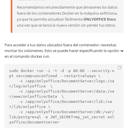
Recomendamos encarecidamente que almacenes los datos
fuera de los contenedores Docker en la máquina anfitriona,
ya que te permite actualizar fácilmente
ONLYOFFICE Docs
una vez que se lanza la nueva versión sin perder tus datos.
Para acceder a tus datos ubicados fuera del contenedor, necesitas
montar los volúmenes. Esto se puede hacer especificando la opción
-v
en el comando docker run.
sudo docker run -i -t -d -p 80:80 --security-o
pt seccomp=unconfined --restart=always \

    -v /app/onlyoffice/DocumentServer/logs:/va
r/log/onlyoffice  \

    -v /app/onlyoffice/DocumentServer/data:/va
r/www/onlyoffice/Data  \

    -v /app/onlyoffice/DocumentServer/lib:/va
r/lib/onlyoffice \

    -v /app/onlyoffice/DocumentServer/db:/var/
lib/postgresql -e JWT_SECRET=my_jwt_secret onl