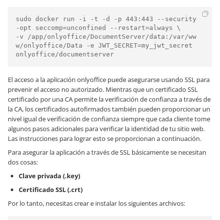
sudo docker run -i -t -d -p 443:443 --security
-opt seccomp=unconfined --restart=always \

-v /app/onlyoffice/DocumentServer/data:/var/ww
w/onlyoffice/Data -e JWT_SECRET=my_jwt_secret 
El acceso a la aplicación onlyoffice puede asegurarse usando SSL para
prevenir el acceso no autorizado. Mientras que un certificado SSL
certificado por una CA permite la verificación de confianza a través de
la CA, los certificados autofirmados también pueden proporcionar un
nivel igual de verificación de confianza siempre que cada cliente tome
algunos pasos adicionales para verificar la identidad de tu sitio web.
Las instrucciones para lograr esto se proporcionan a continuación.
Para asegurar la aplicación a través de SSL básicamente se necesitan
dos cosas:
Clave privada (.key)
Certificado SSL (.crt)
Por lo tanto, necesitas crear e instalar los siguientes archivos: