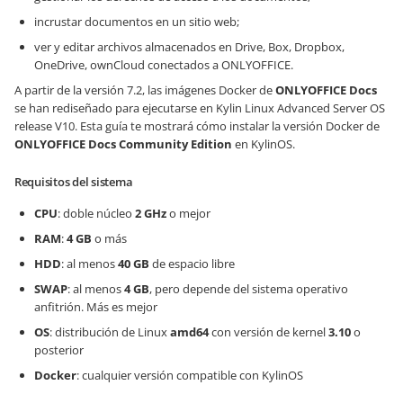
incrustar documentos en un sitio web;
ver y editar archivos almacenados en Drive, Box, Dropbox,
OneDrive, ownCloud conectados a ONLYOFFICE.
A partir de la versión 7.2, las imágenes Docker de
ONLYOFFICE Docs
se han rediseñado para ejecutarse en Kylin Linux Advanced Server OS
release V10. Esta guía te mostrará cómo instalar la versión Docker de
ONLYOFFICE Docs
Community Edition
en KylinOS.
Requisitos del sistema
CPU
: doble núcleo
2 GHz
o mejor
RAM
:
4 GB
o más
HDD
: al menos
40 GB
de espacio libre
SWAP
: al menos
4 GB
, pero depende del sistema operativo
anfitrión. Más es mejor
OS
: distribución de Linux
amd64
con versión de kernel
3.10
o
posterior
Docker
: cualquier versión compatible con KylinOS