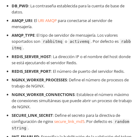
DB_PWD
: La contraseña establecida para la cuenta de base de
datos.
AMQP_URI
: El
URI AMQP
para conectarse al servidor de
mensajería.
AMQP_TYPE
: El tipo de servidor de mensajería. Los valores
soportados son
o
. Por defecto es
rabbitmq
activemq
rabb
.
itmq
REDIS_SERVER_HOST
: La dirección IP o el nombre del host donde
se está ejecutando el servidor Redis.
REDIS_SERVER_PORT
: El número de puerto del servidor Redis.
NGINX_WORKER_PROCESSES
: Define el número de procesos de
trabajo de NGINX.
NGINX_WORKER_CONNECTIONS
: Establece el número máximo
de conexiones simultáneas que puede abrir un proceso de trabajo
de NGINX.
SECURE_LINK_SECRET
: Define el secreto para la directiva de
configuración de nginx
secure_link_md5
. Por defecto es
random
.
string
JWT_ENABLED
: Especifica la habilitación de la validación del token