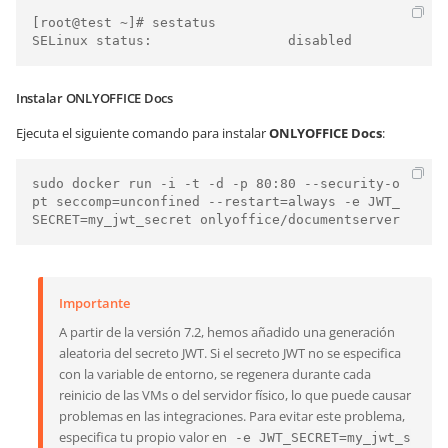
[root@test ~]# sestatus

Instalar ONLYOFFICE Docs
Ejecuta el siguiente comando para instalar
ONLYOFFICE Docs
:
sudo docker run -i -t -d -p 80:80 --security-o
pt seccomp=unconfined --restart=always -e JWT_
Importante
A partir de la versión 7.2, hemos añadido una generación
aleatoria del secreto JWT. Si el secreto JWT no se especifica
con la variable de entorno, se regenera durante cada
reinicio de las VMs o del servidor físico, lo que puede causar
problemas en las integraciones. Para evitar este problema,
especifica tu propio valor en
-e JWT_SECRET=my_jwt_s