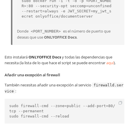
sudo docker run -i -t -d -p <PORT_NUMBE
R>:80 --security-opt seccomp=unconfined 
--restart=always -e JWT_SECRET=my_jwt_s
ecret onlyoffice/documentserver
Donde
es el número de puerto que
<PORT_NUMBER>
deseas que use
ONLYOFFICE Docs
.
Esto instalará
ONLYOFFICE Docs
y todas las dependencias que
necesita (la lista de lo que hace el script se puede encontrar
aquí
).
Añadir una excepción al firewall
También necesitas añadir una excepción al servicio
firewalld.ser
:
vice
sudo firewall-cmd --zone=public --add-port=80/
tcp --permanent

sudo firewall-cmd --reload