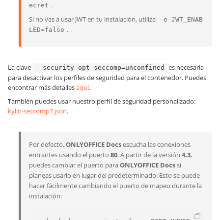
.
ecret
Si no vas a usar JWT en tu instalación, utiliza
-e JWT_ENAB
.
LED=false
La clave
es necesaria
--security-opt seccomp=unconfined
para desactivar los perfiles de seguridad para el contenedor. Puedes
encontrar más detalles
aquí
.
También puedes usar nuestro perfil de seguridad personalizado:
kylin-seccomp7.json
.
Por defecto,
ONLYOFFICE Docs
escucha las conexiones
entrantes usando el puerto
80
. A partir de la versión
4.3
,
puedes cambiar el puerto para
ONLYOFFICE Docs
si
planeas usarlo en lugar del predeterminado. Esto se puede
hacer fácilmente cambiando el puerto de mapeo durante la
instalación: