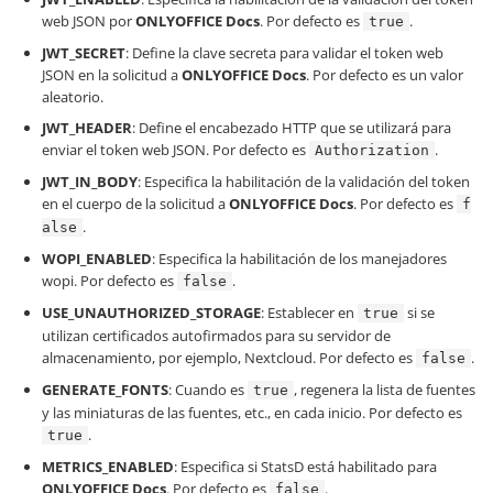
web JSON por
ONLYOFFICE Docs
. Por defecto es
.
true
JWT_SECRET
: Define la clave secreta para validar el token web
JSON en la solicitud a
ONLYOFFICE Docs
. Por defecto es un valor
aleatorio.
JWT_HEADER
: Define el encabezado HTTP que se utilizará para
enviar el token web JSON. Por defecto es
.
Authorization
JWT_IN_BODY
: Especifica la habilitación de la validación del token
en el cuerpo de la solicitud a
ONLYOFFICE Docs
. Por defecto es
f
.
alse
WOPI_ENABLED
: Especifica la habilitación de los manejadores
wopi. Por defecto es
.
false
USE_UNAUTHORIZED_STORAGE
: Establecer en
si se
true
utilizan certificados autofirmados para su servidor de
almacenamiento, por ejemplo, Nextcloud. Por defecto es
.
false
GENERATE_FONTS
: Cuando es
, regenera la lista de fuentes
true
y las miniaturas de las fuentes, etc., en cada inicio. Por defecto es
.
true
METRICS_ENABLED
: Especifica si StatsD está habilitado para
ONLYOFFICE Docs
. Por defecto es
.
false