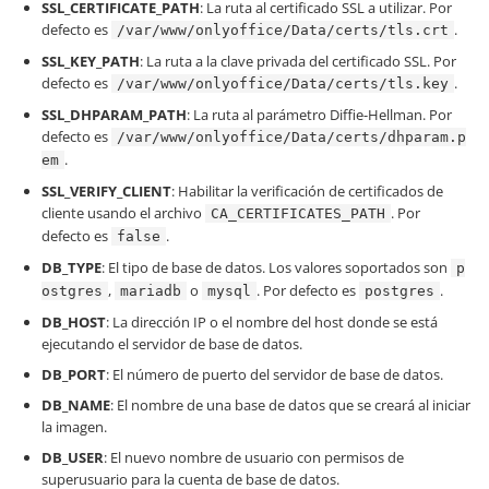
SSL_CERTIFICATE_PATH
: La ruta al certificado SSL a utilizar. Por
defecto es
.
/var/www/onlyoffice/Data/certs/tls.crt
SSL_KEY_PATH
: La ruta a la clave privada del certificado SSL. Por
defecto es
.
/var/www/onlyoffice/Data/certs/tls.key
SSL_DHPARAM_PATH
: La ruta al parámetro Diffie-Hellman. Por
defecto es
/var/www/onlyoffice/Data/certs/dhparam.p
.
em
SSL_VERIFY_CLIENT
: Habilitar la verificación de certificados de
cliente usando el archivo
. Por
CA_CERTIFICATES_PATH
defecto es
.
false
DB_TYPE
: El tipo de base de datos. Los valores soportados son
p
,
o
. Por defecto es
.
ostgres
mariadb
mysql
postgres
DB_HOST
: La dirección IP o el nombre del host donde se está
ejecutando el servidor de base de datos.
DB_PORT
: El número de puerto del servidor de base de datos.
DB_NAME
: El nombre de una base de datos que se creará al iniciar
la imagen.
DB_USER
: El nuevo nombre de usuario con permisos de
superusuario para la cuenta de base de datos.