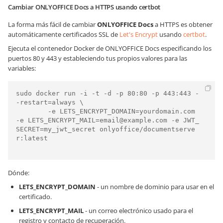
Cambiar ONLYOFFICE Docs a HTTPS usando certbot
La forma más fácil de cambiar
ONLYOFFICE Docs
a HTTPS es obtener
automáticamente certificados SSL de
Let's Encrypt
usando
certbot
.
Ejecuta el contenedor Docker de ONLYOFFICE Docs especificando los
puertos 80 y 443 y estableciendo tus propios valores para las
variables:
sudo docker run -i -t -d -p 80:80 -p 443:443 -
-restart=always \

        -e LETS_ENCRYPT_DOMAIN=yourdomain.com 
-e LETS_ENCRYPT_MAIL=email@example.com -e JWT_
SECRET=my_jwt_secret onlyoffice/documentserve
r:latest

Dónde:
LETS_ENCRYPT_DOMAIN
- un nombre de dominio para usar en el
certificado.
LETS_ENCRYPT_MAIL
- un correo electrónico usado para el
registro y contacto de recuperación.