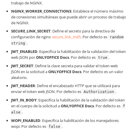
trabajo de NGINX.
NGINX_WORKER_CONNECTIONS
: Establece el número máximo
de conexiones simultáneas que puede abrir un proceso de trabajo
de NGINX.
SECURE_LINK_SECRET
: Define el secreto para la directiva de
configuración de nginx
secure_link_md5
. Por defecto es
random
.
string
JWT_ENABLED
: Especifica la habilitación de la validación del token
web JSON por
ONLYOFFICE Docs
. Por defecto es
.
true
JWT_SECRET
: Define la clave secreta para validar el token web
JSON en la solicitud a
ONLYOFFICE Docs
. Por defecto es un valor
aleatorio.
JWT_HEADER
: Define el encabezado HTTP que se utilizará para
enviar el token web JSON. Por defecto es
.
Authorization
JWT_IN_BODY
: Especifica la habilitación de la validación del token
en el cuerpo de la solicitud a
ONLYOFFICE Docs
. Por defecto es
f
.
alse
WOPI_ENABLED
: Especifica la habilitación de los manejadores
wopi. Por defecto es
.
false