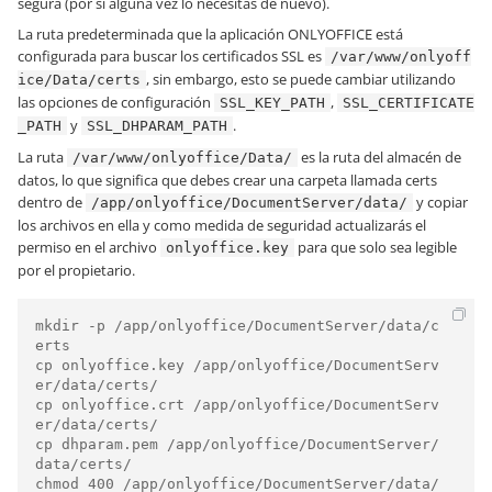
segura (por si alguna vez lo necesitas de nuevo).
La ruta predeterminada que la aplicación ONLYOFFICE está
configurada para buscar los certificados SSL es
/var/www/onlyoff
, sin embargo, esto se puede cambiar utilizando
ice/Data/certs
las opciones de configuración
,
SSL_KEY_PATH
SSL_CERTIFICATE
y
.
_PATH
SSL_DHPARAM_PATH
La ruta
es la ruta del almacén de
/var/www/onlyoffice/Data/
datos, lo que significa que debes crear una carpeta llamada certs
dentro de
y copiar
/app/onlyoffice/DocumentServer/data/
los archivos en ella y como medida de seguridad actualizarás el
permiso en el archivo
para que solo sea legible
onlyoffice.key
por el propietario.
mkdir -p /app/onlyoffice/DocumentServer/data/c
erts

cp onlyoffice.key /app/onlyoffice/DocumentServ
er/data/certs/

cp onlyoffice.crt /app/onlyoffice/DocumentServ
er/data/certs/

cp dhparam.pem /app/onlyoffice/DocumentServer/
data/certs/

chmod 400 /app/onlyoffice/DocumentServer/data/