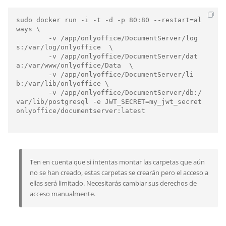
sudo docker run -i -t -d -p 80:80 --restart=al
ways \

        -v /app/onlyoffice/DocumentServer/log
s:/var/log/onlyoffice  \

        -v /app/onlyoffice/DocumentServer/dat
a:/var/www/onlyoffice/Data  \

        -v /app/onlyoffice/DocumentServer/li
b:/var/lib/onlyoffice \

        -v /app/onlyoffice/DocumentServer/db:/
var/lib/postgresql -e JWT_SECRET=my_jwt_secret 
onlyoffice/documentserver:latest

Ten en cuenta que si intentas montar las carpetas que aún
no se han creado, estas carpetas se crearán pero el acceso a
ellas será limitado. Necesitarás cambiar sus derechos de
acceso manualmente.