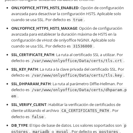
ONLYOFFICE_HTTPS_HSTS_ENABLED
: Opción de configuración
avanzada para desactivar la configuración HSTS. Aplicable solo
cuando se usa SSL. Por defecto es
.
true
ONLYOFFICE_HTTPS_HSTS_MAXAGE
: Opción de configuración
avanzada para establecer la duración máxima de HSTS en la
configuración de vHost de onlyoffice NGINX. Aplicable solo
cuando se usa SSL. Por defecto es
.
31536000
SSL_CERTIFICATE_PATH
: La ruta al certificado SSL a utilizar. Por
defecto es
.
/var/www/onlyoffice/Data/certs/tls.crt
SSL_KEY_PATH
: La ruta a la clave privada del certificado SSL. Por
defecto es
.
/var/www/onlyoffice/Data/certs/tls.key
SSL_DHPARAM_PATH
: La ruta al parámetro Diffie-Hellman. Por
defecto es
/var/www/onlyoffice/Data/certs/dhparam.p
.
em
SSL_VERIFY_CLIENT
: Habilitar la verificación de certificados de
cliente utilizando el archivo
. Por
CA_CERTIFICATES_PATH
defecto es
.
false
DB_TYPE
: El tipo de base de datos. Los valores soportados son
p
,
o
. Por defecto es
.
ostgres
mariadb
mysql
postgres