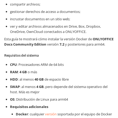
compartir archivos;
gestionar derechos de acceso a documentos;
incrustar documentos en un sitio web;
ver y editar archivos almacenados en Drive, Box, Dropbox,
OneDrive, OwnCloud conectados a ONLYOFFICE.
Esta guía te mostrará cómo instalar la versión Docker de
ONLYOFFICE
Docs
Community Edition
versión
7.2
y posteriores para arm64.
Requisitos del sistema
CPU
: Procesadores ARM de 64 bits
RAM
:
4 GB
o más
HDD
: al menos
40 GB
de espacio libre
SWAP
: al menos
4 GB
, pero depende del sistema operativo del
host. Más es mejor
OS
: Distribución de Linux para arm64
Requisitos adicionales
Docker
: cualquier
versión
soportada por el equipo de Docker