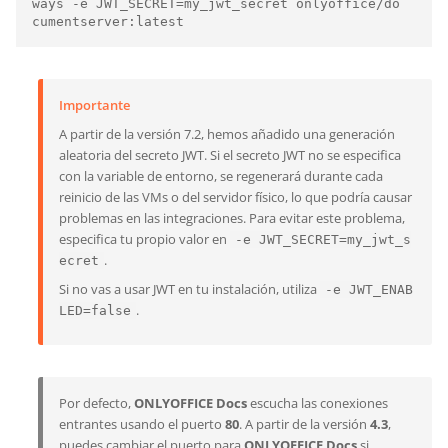
ways -e JWT_SECRET=my_jwt_secret onlyoffice/do
cumentserver:latest
Importante
A partir de la versión 7.2, hemos añadido una generación
aleatoria del secreto JWT. Si el secreto JWT no se especifica
con la variable de entorno, se regenerará durante cada
reinicio de las VMs o del servidor físico, lo que podría causar
problemas en las integraciones. Para evitar este problema,
especifica tu propio valor en
-e JWT_SECRET=my_jwt_s
.
ecret
Si no vas a usar JWT en tu instalación, utiliza
-e JWT_ENAB
.
LED=false
Por defecto,
ONLYOFFICE Docs
escucha las conexiones
entrantes usando el puerto
80
. A partir de la versión
4.3
,
puedes cambiar el puerto para
ONLYOFFICE Docs
si