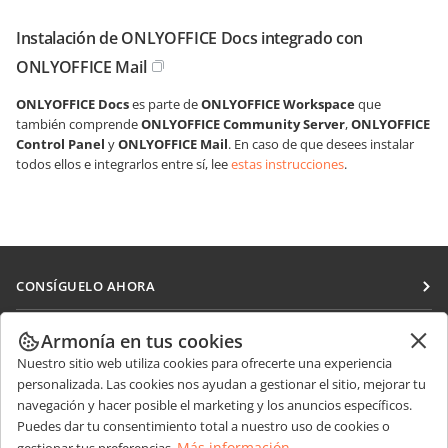
Instalación de ONLYOFFICE Docs integrado con
ONLYOFFICE Mail
ONLYOFFICE Docs
es parte de
ONLYOFFICE Workspace
que
también comprende
ONLYOFFICE Community Server
,
ONLYOFFICE
Control Panel
y
ONLYOFFICE Mail
. En caso de que desees instalar
todos ellos e integrarlos entre sí, lee
estas instrucciones
.
CONSÍGUELO AHORA
Docs
COLABORAR
Armonía en tus cookies
DocSpace
Nuestro sitio web utiliza cookies para ofrecerte una experiencia
Para colaboradores
RECIBIR NOTICIAS
personalizada. Las cookies nos ayudan a gestionar el sitio, mejorar tu
Workspace
Para traductores
navegación y hacer posible el marketing y los anuncios específicos.
Blog
Conectores
Puedes dar tu consentimiento total a nuestro uso de cookies o
OBTENER AYUDA
Para influencers
Más información