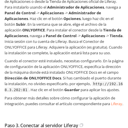
de Aplicaciones o desde la Tienda de Aplicaciones oficial de Liferay.
Para instalarlo usando el
Administrador de Aplicaciones
, navega a
Panel de Control
->
Aplicaciones
->
Administrador de
Aplicaciones
. Haz clic en el botón
Opciones
, luego haz clic en el
botón
Subir
. En la ventana que se abre, elige el archivo de la
aplicación
ONLYOFFICE
. Para instalar el conector desde la
Tienda de
Aplicaciones
, navega a
Panel de Control
->
Aplicaciones
->
Tienda
.
Inicia sesión con tu cuenta de Liferay. Busca el Conector de
ONLYOFFICE para Liferay. Adquiere la aplicación (es gratuita). Cuando
la instalación se complete, la aplicación estará lista para su uso.
Cuando el conector esté instalado, necesitas configurarlo. En la página
de configuración de la aplicación ONLYOFFICE, especifica la dirección
de la máquina donde está instalado ONLYOFFICE Docs en el campo
Dirección de ONLYOFFICE Docs
. Si has cambiado el puerto durante
la instalación, no olvides especificarlo, por ejemplo,
http://192.16
. Haz clic en el botón
Guardar
para aplicar los ajustes.
8.3.202:81
Para obtener más detalles sobre cómo configurar la aplicación de
integración, puedes consultar el artículo correspondiente para
Liferay
.
Paso 3. Conectar al servidor Liferay