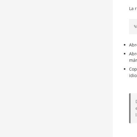
La 
%
Abre
Abr
már
Cop
idi