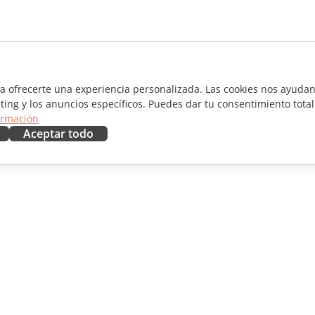
ra ofrecerte una experiencia personalizada. Las cookies nos ayudan 
ting y los anuncios específicos. Puedes dar tu consentimiento total
ormación
Aceptar todo
RAR
OBTENER AYUDA
aboradores
Foro
ductores
Cursos de formación
uencers
Webinars
Documentos técnicos