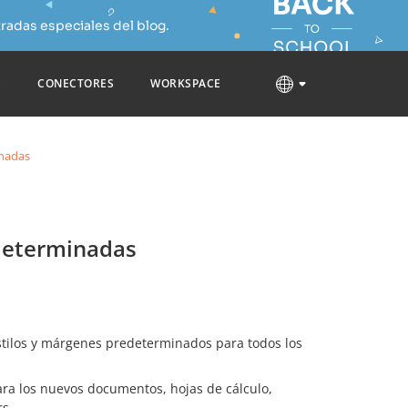
radas especiales del blog.
S
CONECTORES
WORKSPACE
inadas
edeterminadas
estilos y márgenes predeterminados para todos los
ara los nuevos documentos, hojas de cálculo,
s.