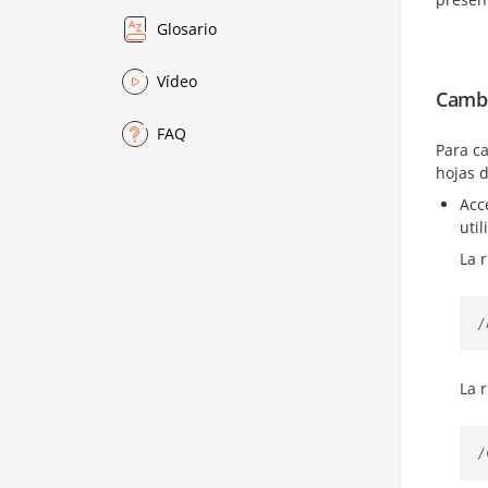
Glosario
Vídeo
Cambi
FAQ
Para c
hojas d
Acc
util
La 
/
La 
/