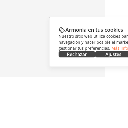
Armonía en tus cookies
Nuestro sitio web utiliza cookies pa
navegación y hacer posible el marke
gestionar tus preferencias.
Más inf
Rechazar
Ajustes
CONSÍGUELO AHORA
COLABO
Docs
Para col
DocSpace
Para tra
Workspace
Para infl
Conectores
Vacantes