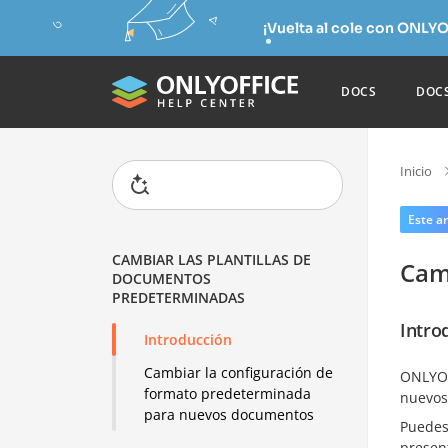
¡Vuelta al cole con ONLYO
DOCS
DOC
Inicio
Este ar
CAMBIAR LAS PLANTILLAS DE
Cam
DOCUMENTOS
PREDETERMINADAS
Intro
Introducción
Cambiar la configuración de
ONLYOF
formato predeterminada
nuevos
para nuevos documentos
Puedes 
presen