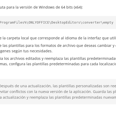
ruta para la versión de Windows de 64 bits (x64):
ProgramFiles%\ONLYOFFICE\DesktopEditors\converter\empty
 la carpeta local que corresponde al idioma de la interfaz que utili
e las plantillas para los formatos de archivo que deseas cambiar y co
genes según tus necesidades.
ia los archivos editados y reemplaza las plantillas predeterminadas 
omas, configura las plantillas predeterminadas para cada localizaci
Después de una actualización, las plantillas personalizadas son 
evitar conflictos con la nueva versión de la aplicación. Guarda las 
la actualización y reemplaza las plantillas predeterminadas nueva