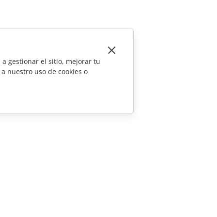
a gestionar el sitio, mejorar tu
 a nuestro uso de cookies o
CONTÁCTENOS
Preguntas de ventas
sales@onlyoffice.com
Consultas de socios
partners@onlyoffice.com
Consultas de prensa
press@onlyoffice.com
Solicitar una llamada