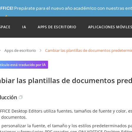
FFICE!
Prepárate para el nuevo año académico con nuestras ent
SPACE
IA
APPS DE ESCRITORIO
APLICACIONES MÓVILE
Apps de escritorio
Cambiar las plantillas de documentos predeterm
tículo está traducido por IA
biar las plantillas de documentos pr
ducción
FICE Desktop Editors utiliza fuentes, tamaños de fuente y color, 
 documentos.
personalizar la fuente, el tamaño y los estilos predeterminados p
taciones y formularios PDF creados con ONLYOFFICE Desktop Editor